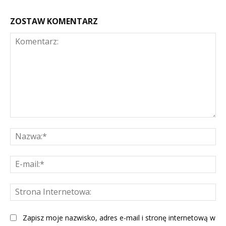
ZOSTAW KOMENTARZ
Komentarz:
Na
E-
mai
St
Int
Zapisz moje nazwisko, adres e-mail i stronę internetową w