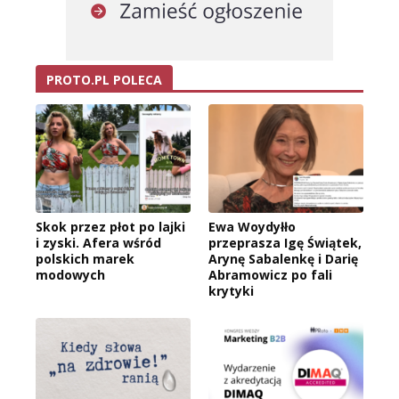
PROTO.PL POLECA
Skok przez płot po lajki
Ewa Woydyłło
i zyski. Afera wśród
przeprasza Igę Świątek,
polskich marek
Arynę Sabalenkę i Darię
modowych
Abramowicz po fali
krytyki