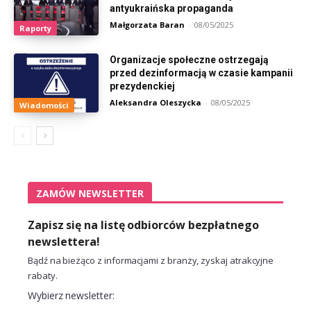
antyukraińska propaganda
Małgorzata Baran
-
08/05/2025
Raporty
Organizacje społeczne ostrzegają
przed dezinformacją w czasie kampanii
prezydenckiej
Aleksandra Oleszycka
-
08/05/2025
Wiadomości
ZAMÓW NEWSLETTER
Zapisz się na listę odbiorców bezpłatnego
newslettera!
Bądź na bieżąco z informacjami z branży, zyskaj atrakcyjne
rabaty.
Wybierz newsletter: