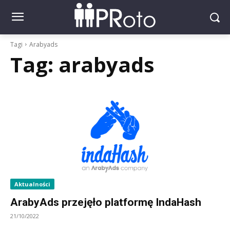
Tagi
Arabyads
Tag:
arabyads
Aktualności
ArabyAds przejęło platformę IndaHash
21/10/2022