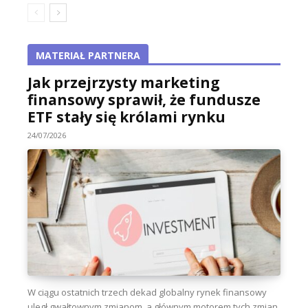
MATERIAŁ PARTNERA
Jak przejrzysty marketing
finansowy sprawił, że fundusze
ETF stały się królami rynku
24/07/2026
W ciągu ostatnich trzech dekad globalny rynek finansowy
uległ gwałtownym zmianom, a głównym motorem tych zmian