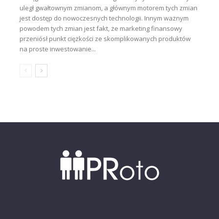
uległ gwałtownym zmianom, a głównym motorem tych zmian
jest dostęp do nowoczesnych technologii. Innym ważnym
powodem tych zmian jest fakt, że marketing finansowy
przeniósł punkt ciężkości ze skomplikowanych produktów
na proste inwestowanie...