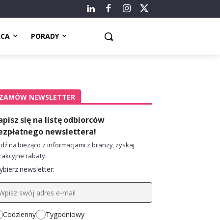
ACA
PORADY
ZAMÓW NEWSLETTER
apisz się na listę odbiorców
ezpłatnego newslettera!
dź na bieżąco z informacjami z branży, zyskaj
rakcyjne rabaty.
bierz newsletter:
Codzienny
Tygodniowy