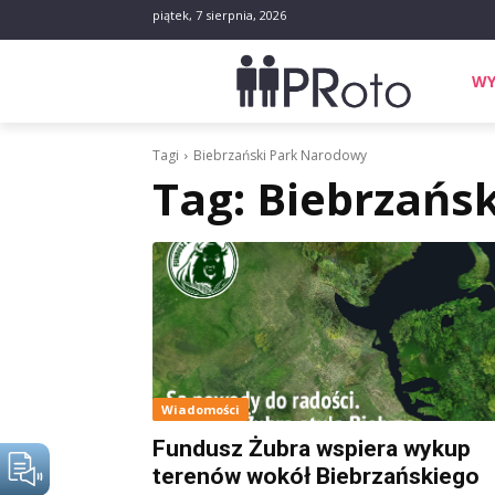
piątek, 7 sierpnia, 2026
WY
Tagi
Biebrzański Park Narodowy
Tag:
Biebrzańs
Wiadomości
Fundusz Żubra wspiera wykup
terenów wokół Biebrzańskiego