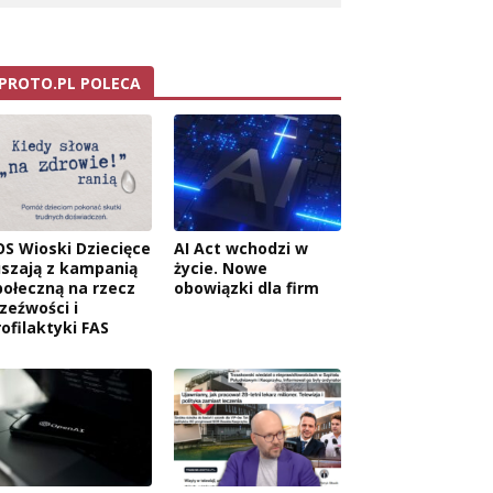
PROTO.PL POLECA
OS Wioski Dziecięce
AI Act wchodzi w
uszają z kampanią
życie. Nowe
połeczną na rzecz
obowiązki dla firm
rzeźwości i
rofilaktyki FAS