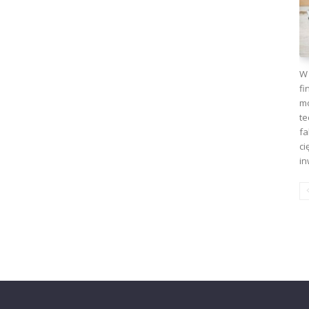
W 
fi
mo
te
fa
ci
in