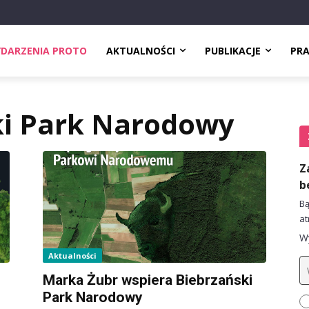
DARZENIA PROTO
AKTUALNOŚCI
PUBLIKACJE
PR
ki Park Narodowy
Z
b
Bą
at
Wy
Aktualności
Marka Żubr wspiera Biebrzański
Park Narodowy