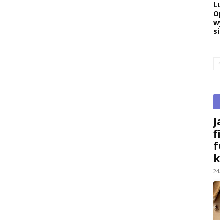
L
O
w
si
J
f
f
k
24