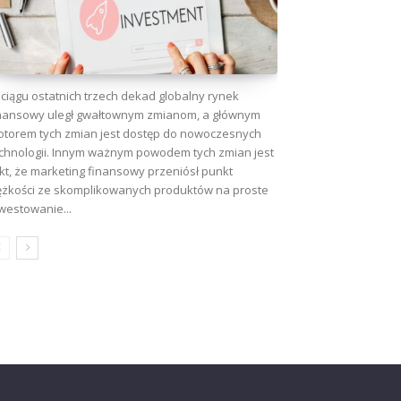
ciągu ostatnich trzech dekad globalny rynek
nansowy uległ gwałtownym zmianom, a głównym
torem tych zmian jest dostęp do nowoczesnych
chnologii. Innym ważnym powodem tych zmian jest
kt, że marketing finansowy przeniósł punkt
ężkości ze skomplikowanych produktów na proste
westowanie...