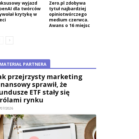
uksusowy wyjazd
Zero.pl zdobywa
penAI dla twórców
tytuł najbardziej
ywołał krytykę w
opiniotwórczego
eci
medium czerwca.
Awans o 16 miejsc
MATERIAŁ PARTNERA
ak przejrzysty marketing
inansowy sprawił, że
undusze ETF stały się
rólami rynku
/07/2026