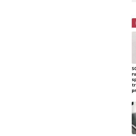
S
r
s
t
p