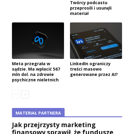
Twórcy podcastu
przeprosili i usunęli
materiał
Meta przegrała w
LinkedIn ograniczy
sądzie. Ma wpłacić 567
treści masowo
mln dol. na zdrowie
generowane przez AI?
psychiczne nieletnich
MATERIAŁ PARTNERA
Jak przejrzysty marketing
finansowy sprawił, że fundusze