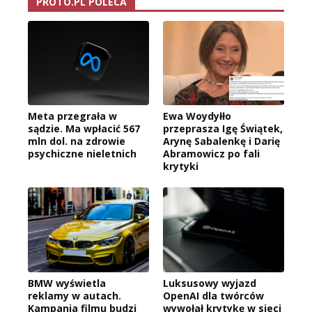
PROTO.PL POLECA
Meta przegrała w
Ewa Woydyłło
sądzie. Ma wpłacić 567
przeprasza Igę Świątek,
mln dol. na zdrowie
Arynę Sabalenkę i Darię
psychiczne nieletnich
Abramowicz po fali
krytyki
BMW wyświetla
Luksusowy wyjazd
reklamy w autach.
OpenAI dla twórców
Kampania filmu budzi
wywołał krytykę w sieci