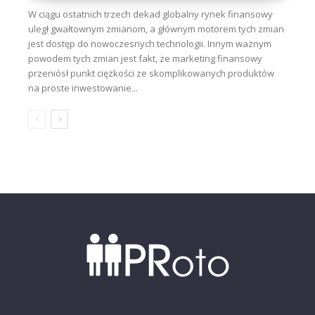
W ciągu ostatnich trzech dekad globalny rynek finansowy
uległ gwałtownym zmianom, a głównym motorem tych zmian
jest dostęp do nowoczesnych technologii. Innym ważnym
powodem tych zmian jest fakt, że marketing finansowy
przeniósł punkt ciężkości ze skomplikowanych produktów
na proste inwestowanie...