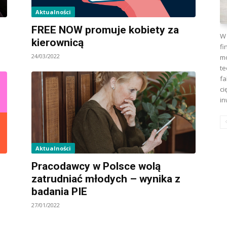
Aktualności
FREE NOW promuje kobiety za
W 
kierownicą
fi
24/03/2022
mo
te
fa
ci
in
Aktualności
Pracodawcy w Polsce wolą
zatrudniać młodych – wynika z
badania PIE
27/01/2022