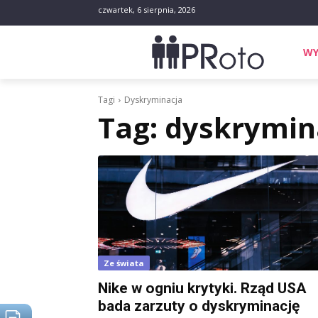
czwartek, 6 sierpnia, 2026
WY
Tagi
Dyskryminacja
Tag:
dyskrymin
Ze świata
Nike w ogniu krytyki. Rząd USA
bada zarzuty o dyskryminację