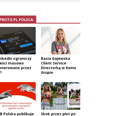
PROTO.PL POLECA
inkedIn ograniczy
Basia Gajewska
reści masowo
Client Service
enerowane przez
Directorką w Keino
?
Grupie
AB Polska publikuje
Skok przez płot po