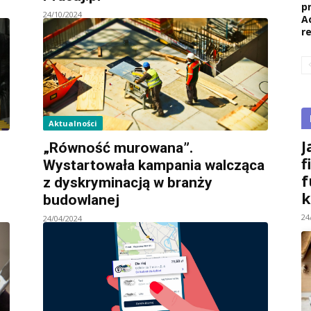
p
24/10/2024
A
r
Aktualności
J
„Równość murowana”.
f
Wystartowała kampania walcząca
f
z dyskryminacją w branży
k
budowlanej
24
24/04/2024