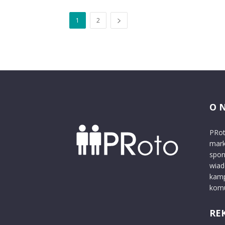
1
2
O 
PRot
mark
spon
wiad
kamp
komu
RE