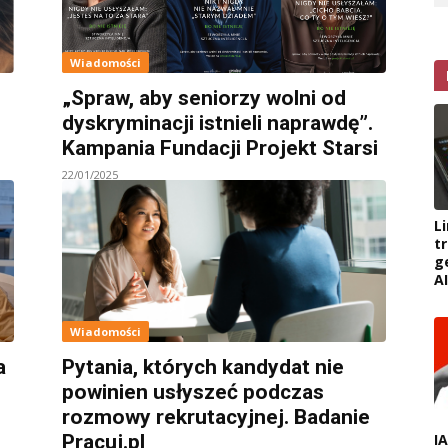
Wiadomości
„Spraw, aby seniorzy wolni od
dyskryminacji istnieli naprawdę”.
Kampania Fundacji Projekt Starsi
22/01/2025
L
t
g
AI
Wiadomości
a
Pytania, których kandydat nie
powinien usłyszeć podczas
rozmowy rekrutacyjnej. Badanie
I
Pracuj.pl