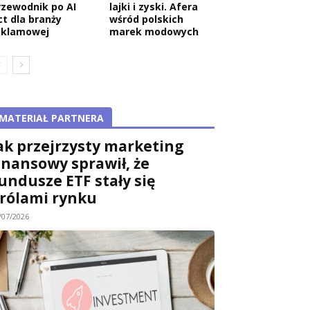
rzewodnik po AI
lajki i zyski. Afera
ct dla branży
wśród polskich
eklamowej
marek modowych
MATERIAŁ PARTNERA
ak przejrzysty marketing
inansowy sprawił, że
undusze ETF stały się
rólami rynku
/07/2026