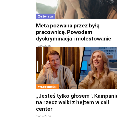
Ze świata
Meta pozwana przez byłą
pracownicę. Powodem
dyskryminacja i molestowanie
10/02/2025
Wiadomości
„Jesteś tylko głosem”. Kampani
na rzecz walki z hejtem w call
center
19/12/2024