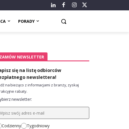
ACA
PORADY
ZAMÓW NEWSLETTER
apisz się na listę odbiorców
ezpłatnego newslettera!
dź na bieżąco z informacjami z branży, zyskaj
rakcyjne rabaty.
bierz newsletter:
Codzienny
Tygodniowy