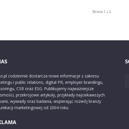
Strona 1 z 2
NAS
S
o.pl codziennie dostarcza nowe informacje z zakresu
etingu i public relations, digital PR, employer brandingu,
soringu, CSR oraz ESG. Publikujemy najważniejsze
omości, przekrojowe artykuły, przykłady najciekawszych
anii, wywiady oraz badania, wspierając rozwój branży
nikacji marketingowej od 2004 roku.
KLAMA