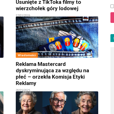
Usunięte z TikToka filmy to
wierzchołek góry lodowej
27/01/2026
Wiadomości
Reklama Mastercard
dyskryminująca za względu na
płeć – orzekła Komisja Etyki
Reklamy
28/05/2025