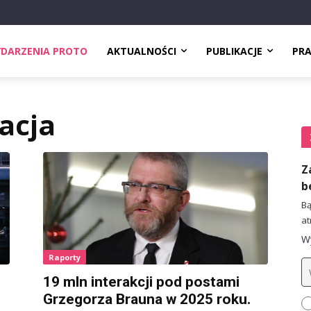
DARZENIA PROTO
AKTUALNOŚCI
PUBLIKACJE
PR
acja
Z
b
Bą
at
Wy
Raporty
19 mln interakcji pod postami
Grzegorza Brauna w 2025 roku.