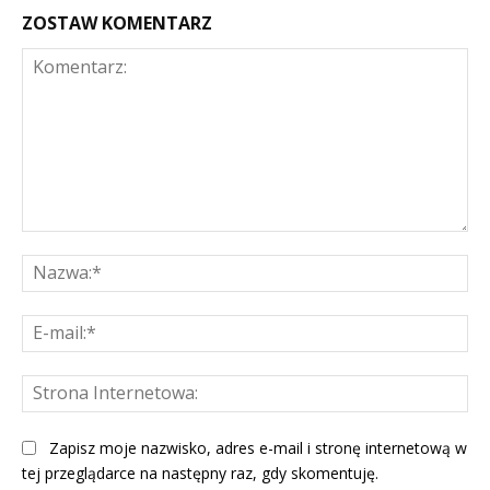
ZOSTAW KOMENTARZ
Komentarz:
Na
E-
mai
St
Int
Zapisz moje nazwisko, adres e-mail i stronę internetową w
tej przeglądarce na następny raz, gdy skomentuję.