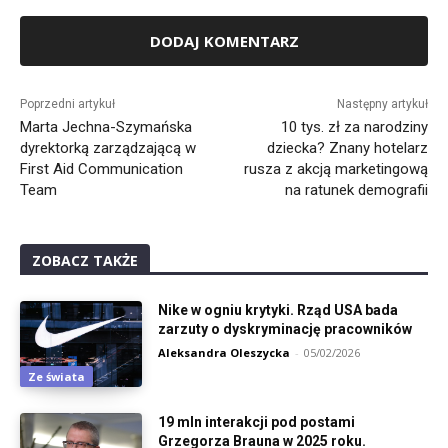
Alternative:
Poprzedni artykuł
Następny artykuł
Marta Jechna-Szymańska
10 tys. zł za narodziny
dyrektorką zarządzającą w
dziecka? Znany hotelarz
First Aid Communication
rusza z akcją marketingową
Team
na ratunek demografii
ZOBACZ TAKŻE
Nike w ogniu krytyki. Rząd USA bada
zarzuty o dyskryminację pracowników
Aleksandra Oleszycka
-
05/02/2026
Ze świata
19 mln interakcji pod postami
Grzegorza Brauna w 2025 roku.