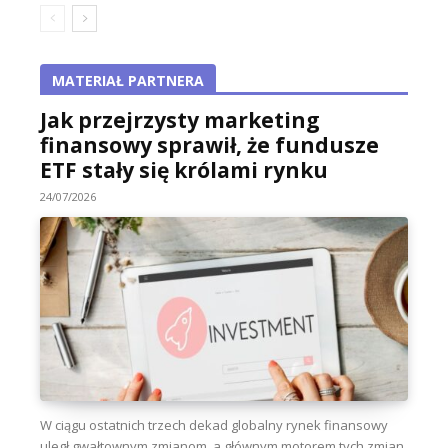
MATERIAŁ PARTNERA
Jak przejrzysty marketing
finansowy sprawił, że fundusze
ETF stały się królami rynku
24/07/2026
W ciągu ostatnich trzech dekad globalny rynek finansowy
uległ gwałtownym zmianom, a głównym motorem tych zmian