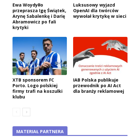
Ewa Woydyłło
Luksusowy wyjazd
przeprasza Igę Świątek,
OpenAI dla twórców
Arynę Sabalenkę i Darię
wywołał krytykę w sieci
Abramowicz po fali
krytyki
XTB sponsorem FC
IAB Polska publikuje
Porto. Logo polskiej
przewodnik po AI Act
firmy trafi na koszulki
dla branży reklamowej
klubu
MATERIAŁ PARTNERA