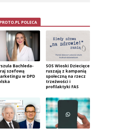
PROTO.PL POLECA
rszula Bachleda-
SOS Wioski Dziecięce
raj szefową
ruszają z kampanią
arketingu w DPD
społeczną na rzecz
olska
trzeźwości i
profilaktyki FAS