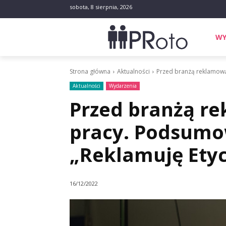
sobota, 8 sierpnia, 2026
WY
Strona główna
Aktualności
Przed branżą reklamową
Aktualności
Wydarzenia
Przed branżą r
pracy. Podsumo
„Reklamuję Etyc
16/12/2022