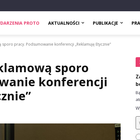
DARZENIA PROTO
AKTUALNOŚCI
PUBLIKACJE
PR
 sporo pracy. Podsumowanie konferencji „Reklamuję Etycznie”
eklamową sporo
Z
wanie konferencji
b
znie”
Bą
at
Wy