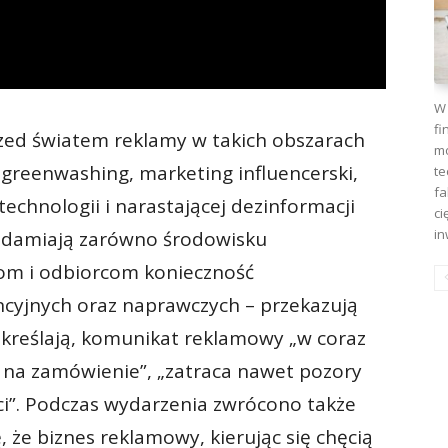
W 
fi
zed światem reklamy w takich obszarach
mo
 greenwashing, marketing influencerski,
te
fa
echnologii i narastającej dezinformacji
ci
in
iadamiają zarówno środowisku
om i odbiorcom konieczność
cyjnych oraz naprawczych – przekazują
dkreślają, komunikat reklamowy „w coraz
 na zamówienie”, „zatraca nawet pozory
ści”. Podczas wydarzenia zwrócono także
ę, że biznes reklamowy, kierując się chęcią