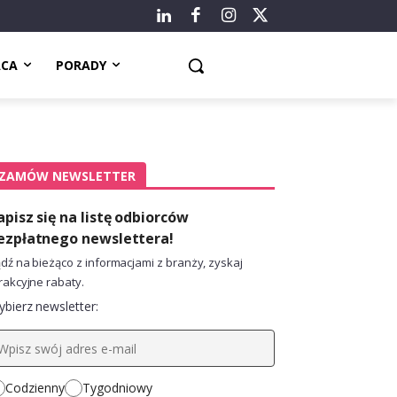
ACA
PORADY
ZAMÓW NEWSLETTER
apisz się na listę odbiorców
ezpłatnego newslettera!
dź na bieżąco z informacjami z branży, zyskaj
rakcyjne rabaty.
bierz newsletter:
Codzienny
Tygodniowy