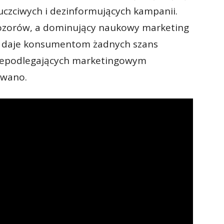
euczciwych i dezinformujących kampanii.
pozorów, a dominujący naukowy marketing
e daje konsumentom żadnych szans
iepodlegających marketingowym
owano.