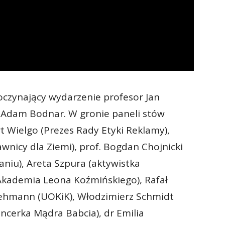
poczynający wydarzenie profesor Jan
 Adam Bodnar. W gronie paneli stów
ert Wielgo (Prezes Rady Etyki Reklamy),
wnicy dla Ziemi), prof. Bogdan Chojnicki
niu), Areta Szpura (aktywistka
(Akademia Leona Koźmińskiego), Rafał
 Lehmann (UOKiK), Włodzimierz Schmidt
encerka Mądra Babcia), dr Emilia