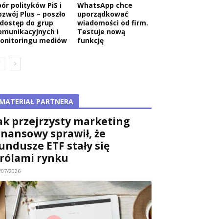
ór polityków PiS i
WhatsApp chce
ozwój Plus – poszło
uporządkować
 dostęp do grup
wiadomości od firm.
omunikacyjnych i
Testuje nową
onitoringu mediów
funkcję
MATERIAŁ PARTNERA
ak przejrzysty marketing
inansowy sprawił, że
undusze ETF stały się
rólami rynku
/07/2026