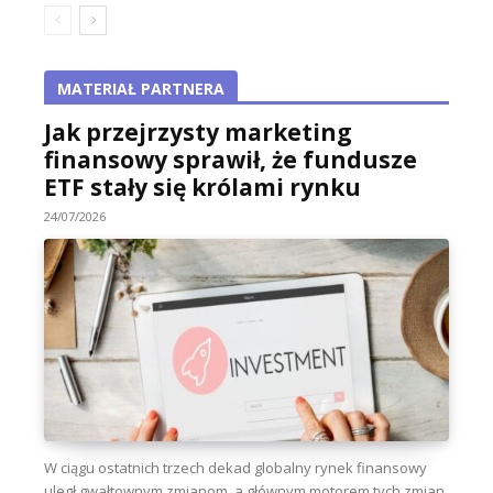
MATERIAŁ PARTNERA
Jak przejrzysty marketing
finansowy sprawił, że fundusze
ETF stały się królami rynku
24/07/2026
W ciągu ostatnich trzech dekad globalny rynek finansowy
uległ gwałtownym zmianom, a głównym motorem tych zmian