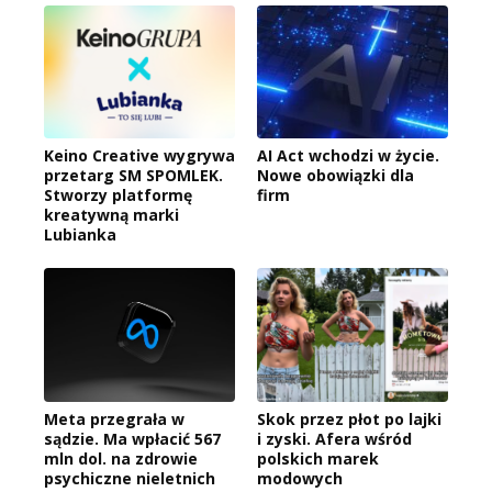
Keino Creative wygrywa
AI Act wchodzi w życie.
przetarg SM SPOMLEK.
Nowe obowiązki dla
Stworzy platformę
firm
kreatywną marki
Lubianka
Meta przegrała w
Skok przez płot po lajki
sądzie. Ma wpłacić 567
i zyski. Afera wśród
mln dol. na zdrowie
polskich marek
psychiczne nieletnich
modowych