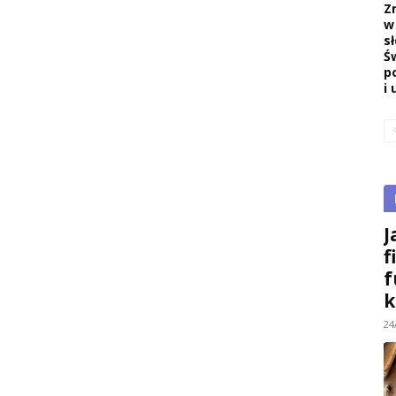
Z
w
s
Ś
p
i 
J
f
f
k
24