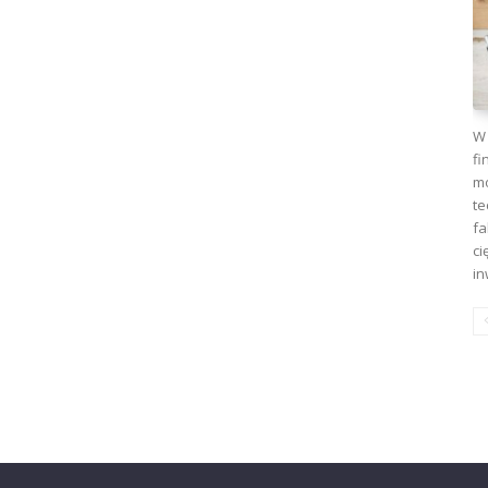
W 
fi
mo
te
fa
ci
in