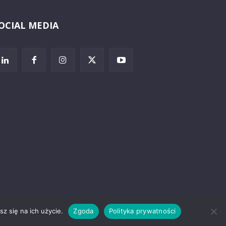
OCIAL MEDIA
Wybierz i
posłuchaj
z się na ich użycie.
Zgoda
Polityka prywatności
rzeżenia prawne