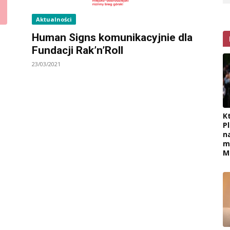
Aktualności
Human Signs komunikacyjnie dla
Fundacji Rak’n’Roll
23/03/2021
K
P
n
m
M