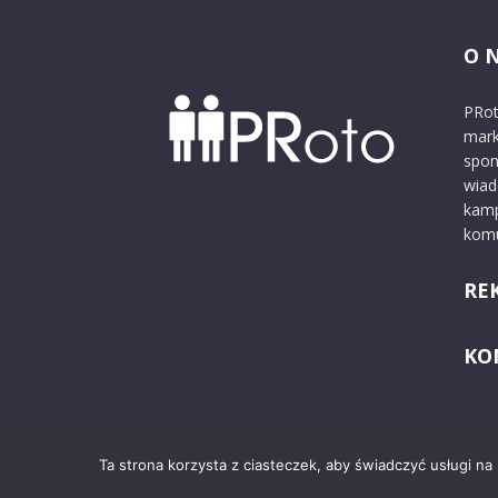
O 
PRot
mark
spon
wiad
kamp
komu
RE
KO
Ta strona korzysta z ciasteczek, aby świadczyć usługi na
© 2024 PRoto.pl