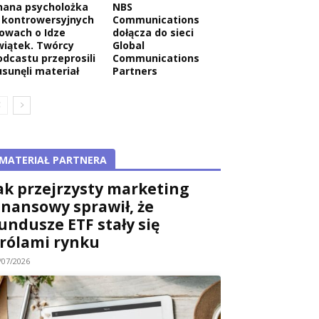
nana psycholożka
NBS
 kontrowersyjnych
Communications
łowach o Idze
dołącza do sieci
wiątek. Twórcy
Global
odcastu przeprosili
Communications
usunęli materiał
Partners
MATERIAŁ PARTNERA
ak przejrzysty marketing
inansowy sprawił, że
undusze ETF stały się
rólami rynku
/07/2026