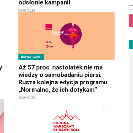
odsłonie kampanii
05/03/2025
Aktualności
y
Aż 57 proc. nastolatek nie ma
wiedzy o samobadaniu piersi.
Rusza kolejna edycja programu
„Normalne, że ich dotykam”
22/09/2023