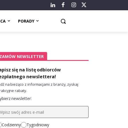
ACA
PORADY
ZAMÓW NEWSLETTER
apisz się na listę odbiorców
ezpłatnego newslettera!
dź na bieżąco z informacjami z branży, zyskaj
rakcyjne rabaty.
bierz newsletter:
Codzienny
Tygodniowy