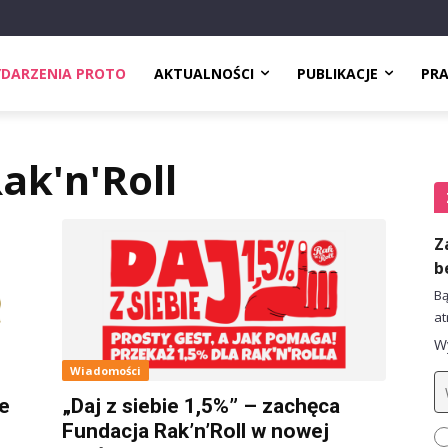
DARZENIA PROTO
AKTUALNOŚCI
PUBLIKACJE
PR
ak'n'Roll
Z
b
Bą
at
Wy
Wiadomości
e
„Daj z siebie 1,5%” – zachęca
Fundacja Rak’n’Roll w nowej