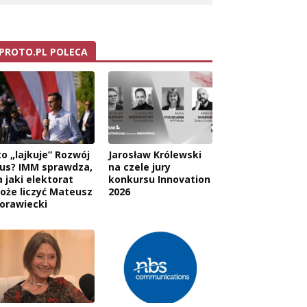
PROTO.PL POLECA
to „lajkuje” Rozwój
Jarosław Królewski
lus? IMM sprawdza,
na czele jury
a jaki elektorat
konkursu Innovation
oże liczyć Mateusz
2026
orawiecki