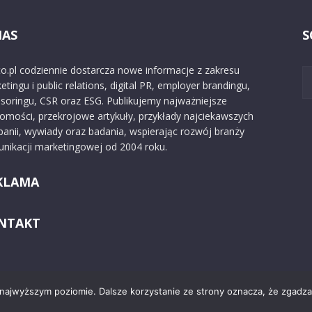
NAS
S
o.pl codziennie dostarcza nowe informacje z zakresu
etingu i public relations, digital PR, employer brandingu,
soringu, CSR oraz ESG. Publikujemy najważniejsze
omości, przekrojowe artykuły, przykłady najciekawszych
anii, wywiady oraz badania, wspierając rozwój branży
nikacji marketingowej od 2004 roku.
KLAMA
NTAKT
 najwyższym poziomie. Dalsze korzystanie ze strony oznacza, że zgadzas
Kontakt
O nas
Reklama
Zast