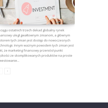
ciągu ostatnich trzech dekad globalny rynek
nansowy uległ gwałtownym zmianom, a głównym
torem tych zmian jest dostęp do nowoczesnych
chnologii. Innym ważnym powodem tych zmian jest
kt, że marketing finansowy przeniósł punkt
ężkości ze skomplikowanych produktów na proste
westowanie...