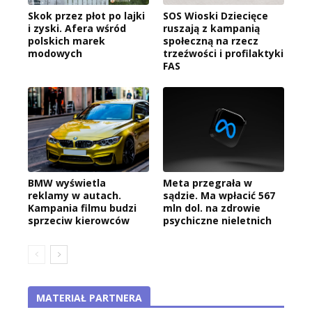
Skok przez płot po lajki
SOS Wioski Dziecięce
i zyski. Afera wśród
ruszają z kampanią
polskich marek
społeczną na rzecz
modowych
trzeźwości i profilaktyki
FAS
BMW wyświetla
Meta przegrała w
reklamy w autach.
sądzie. Ma wpłacić 567
Kampania filmu budzi
mln dol. na zdrowie
sprzeciw kierowców
psychiczne nieletnich
MATERIAŁ PARTNERA