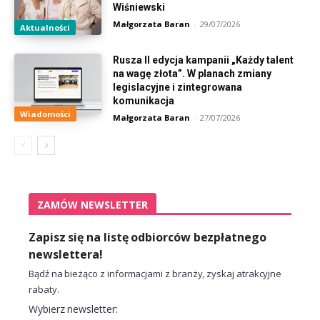
Wiśniewski
Małgorzata Baran
-
29/07/2026
Aktualności
Rusza II edycja kampanii „Każdy talent
na wagę złota”. W planach zmiany
legislacyjne i zintegrowana
komunikacja
Wiadomości
Małgorzata Baran
-
27/07/2026
ZAMÓW NEWSLETTER
Zapisz się na listę odbiorców bezpłatnego
newslettera!
Bądź na bieżąco z informacjami z branży, zyskaj atrakcyjne
rabaty.
Wybierz newsletter: