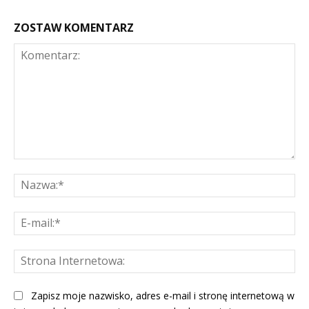
ZOSTAW KOMENTARZ
Komentarz:
Na
E-
mai
St
Int
Zapisz moje nazwisko, adres e-mail i stronę internetową w