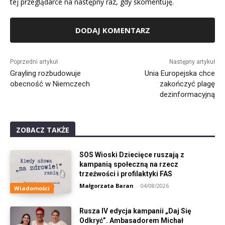
tej przeglądarce na następny raz, gdy skomentuję.
Alternative:
Poprzedni artykuł
Następny artykuł
Grayling rozbudowuje
Unia Europejska chce
obecność w Niemczech
zakończyć plagę
dezinformacyjną
ZOBACZ TAKŻE
SOS Wioski Dziecięce ruszają z
kampanią społeczną na rzecz
trzeźwości i profilaktyki FAS
Małgorzata Baran
-
04/08/2026
Wiadomości
Rusza IV edycja kampanii „Daj Się
Odkryć”. Ambasadorem Michał