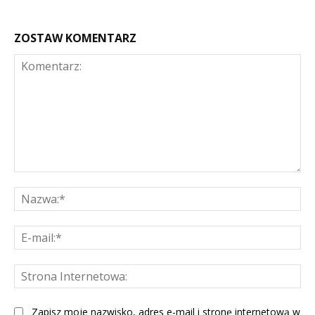
ZOSTAW KOMENTARZ
Komentarz:
Na
E-
mai
St
Int
Zapisz moje nazwisko, adres e-mail i stronę internetową w