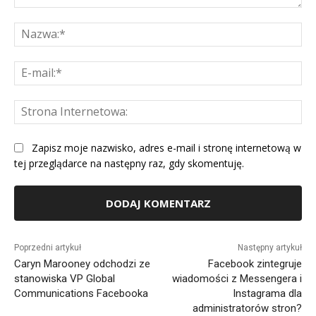
Komentarz:
Na
E-
mai
St
Int
Zapisz moje nazwisko, adres e-mail i stronę internetową w
tej przeglądarce na następny raz, gdy skomentuję.
Alternative:
Poprzedni artykuł
Następny artykuł
Caryn Marooney odchodzi ze
Facebook zintegruje
stanowiska VP Global
wiadomości z Messengera i
Communications Facebooka
Instagrama dla
administratorów stron?