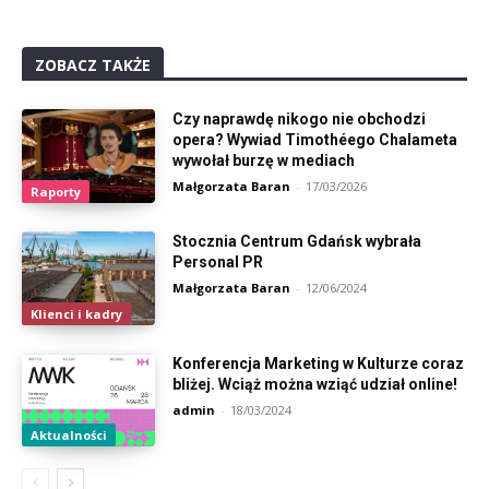
ZOBACZ TAKŻE
Czy naprawdę nikogo nie obchodzi
opera? Wywiad Timothéego Chalameta
wywołał burzę w mediach
Małgorzata Baran
-
17/03/2026
Raporty
Stocznia Centrum Gdańsk wybrała
Personal PR
Małgorzata Baran
-
12/06/2024
Klienci i kadry
Konferencja Marketing w Kulturze coraz
bliżej. Wciąż można wziąć udział online!
admin
-
18/03/2024
Aktualności