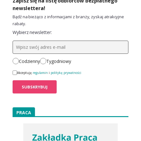
Zapisz się na listę odbiorców bezpłatnego
newslettera!
Bądź na bieżąco z informacjami z branży, zyskaj atrakcyjne
rabaty.
Wybierz newsletter:
Codzienny
Tygodniowy
Akceptuję
regulamin
i
politykę prywatności
PRACA