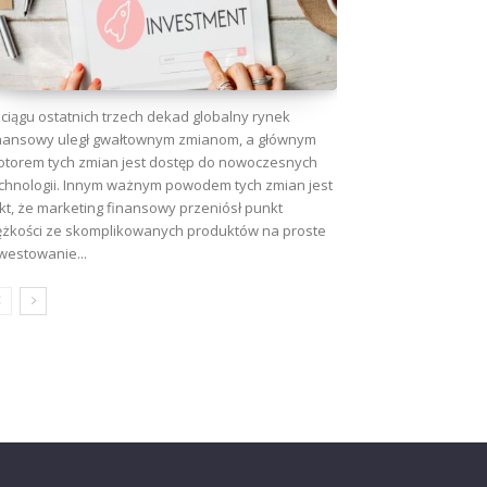
ciągu ostatnich trzech dekad globalny rynek
nansowy uległ gwałtownym zmianom, a głównym
torem tych zmian jest dostęp do nowoczesnych
chnologii. Innym ważnym powodem tych zmian jest
kt, że marketing finansowy przeniósł punkt
ężkości ze skomplikowanych produktów na proste
westowanie...