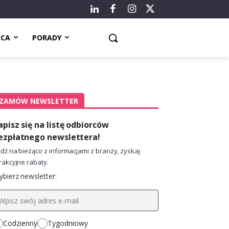
ACA
PORADY
ZAMÓW NEWSLETTER
apisz się na listę odbiorców
ezpłatnego newslettera!
dź na bieżąco z informacjami z branży, zyskaj
rakcyjne rabaty.
bierz newsletter:
Codzienny
Tygodniowy