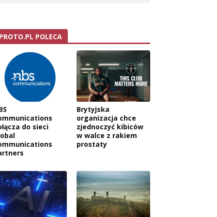
PROTO.PL POLECA
BS
Brytyjska
ommunications
organizacja chce
ołącza do sieci
zjednoczyć kibiców
lobal
w walce z rakiem
ommunications
prostaty
artners