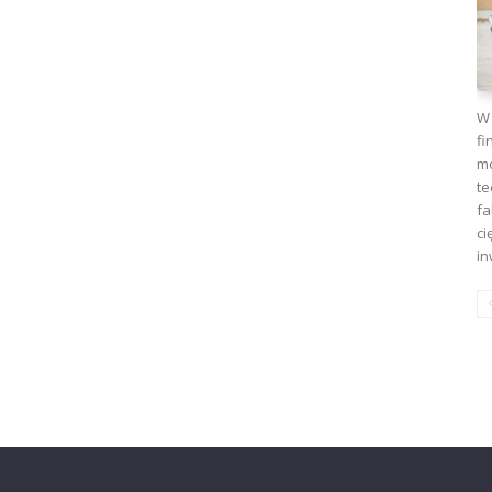
W 
fi
mo
te
fa
ci
in