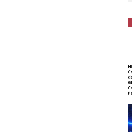
N
C
d
G
C
P