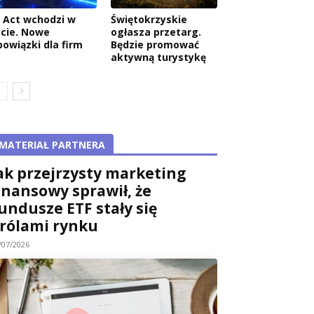
I Act wchodzi w
Świętokrzyskie
ycie. Nowe
ogłasza przetarg.
bowiązki dla firm
Będzie promować
aktywną turystykę
MATERIAŁ PARTNERA
ak przejrzysty marketing
inansowy sprawił, że
undusze ETF stały się
rólami rynku
/07/2026