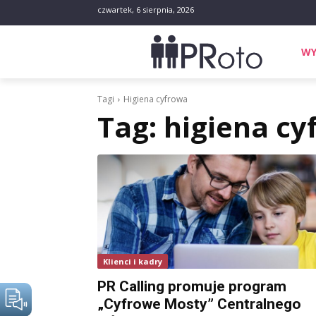
czwartek, 6 sierpnia, 2026
WY
Tagi
Higiena cyfrowa
Tag:
higiena cy
Klienci i kadry
PR Calling promuje program
„Cyfrowe Mosty” Centralnego