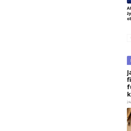
A
ż
o
J
f
f
k
24