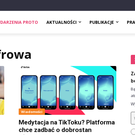
DARZENIA PROTO
AKTUALNOŚCI
PUBLIKACJE
PR
frowa
Z
b
Bą
at
Wy
Wiadomości
Medytacja na TikToku? Platforma
chce zadbać o dobrostan