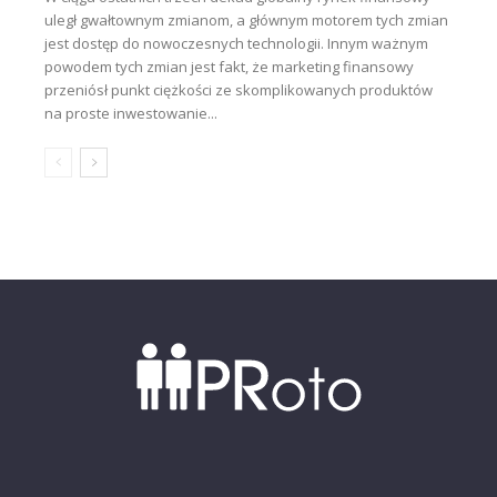
uległ gwałtownym zmianom, a głównym motorem tych zmian
jest dostęp do nowoczesnych technologii. Innym ważnym
powodem tych zmian jest fakt, że marketing finansowy
przeniósł punkt ciężkości ze skomplikowanych produktów
na proste inwestowanie...