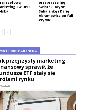
raj szefową
przeprasza Igę
arketingu w DPD
Świątek, Arynę
olska
Sabalenkę i Darię
Abramowicz po fali
krytyki
MATERIAŁ PARTNERA
ak przejrzysty marketing
inansowy sprawił, że
undusze ETF stały się
rólami rynku
/07/2026