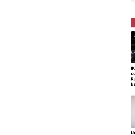
I
c
R
k
U