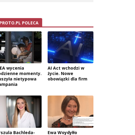
PROTO.PL POLECA
KEA wycenia
AI Act wchodzi w
odzienne momenty.
życie. Nowe
uszyła nietypowa
obowiązki dla firm
ampania
rszula Bachleda-
Ewa Woydyłło