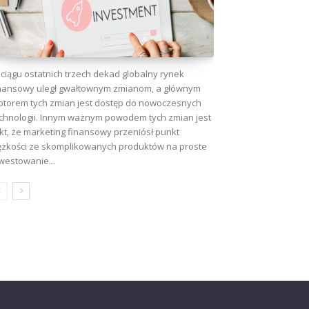
ciągu ostatnich trzech dekad globalny rynek
nansowy uległ gwałtownym zmianom, a głównym
torem tych zmian jest dostęp do nowoczesnych
chnologii. Innym ważnym powodem tych zmian jest
kt, że marketing finansowy przeniósł punkt
ężkości ze skomplikowanych produktów na proste
westowanie...