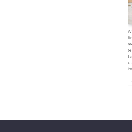
W 
fi
mo
te
fa
ci
in