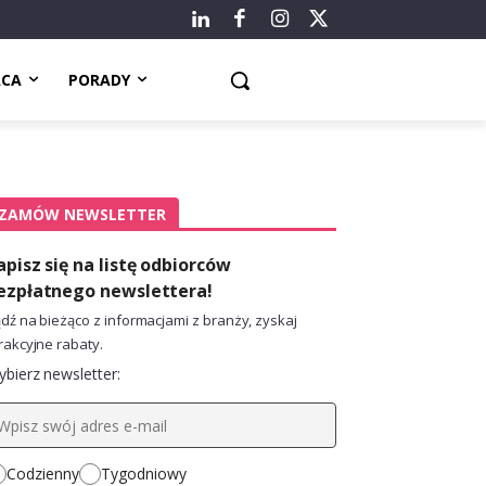
ACA
PORADY
ZAMÓW NEWSLETTER
apisz się na listę odbiorców
ezpłatnego newslettera!
dź na bieżąco z informacjami z branży, zyskaj
rakcyjne rabaty.
bierz newsletter:
Codzienny
Tygodniowy