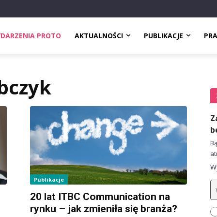
DARZENIA PROTO
AKTUALNOŚCI
PUBLIKACJE
PR
bczyk
Z
b
Bą
at
Wy
Publikacje
20 lat ITBC Communication na
rynku – jak zmieniła się branża?