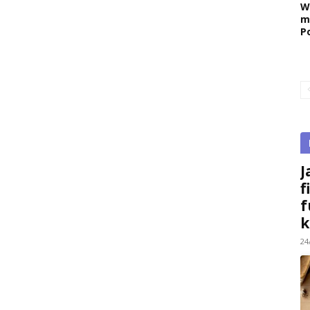
W
m
P
J
f
f
k
24