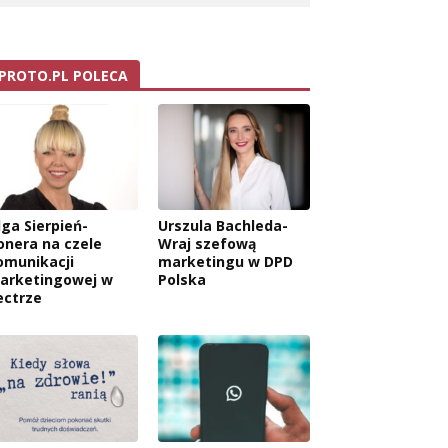
PROTO.PL POLECA
lga Sierpień-
Urszula Bachleda-
onera na czele
Wraj szefową
omunikacji
marketingu w DPD
arketingowej w
Polska
ectrze