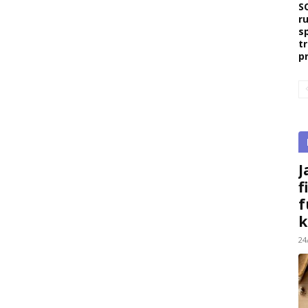
S
r
s
t
p
J
f
f
k
24