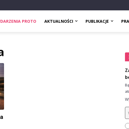
DARZENIA PROTO
AKTUALNOŚCI
PUBLIKACJE
PR
a
Z
b
Bą
at
Wy
la