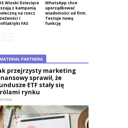
OS Wioski Dziecięce
WhatsApp chce
uszają z kampanią
uporządkować
połeczną na rzecz
wiadomości od firm.
rzeźwości i
Testuje nową
rofilaktyki FAS
funkcję
MATERIAŁ PARTNERA
ak przejrzysty marketing
inansowy sprawił, że
undusze ETF stały się
rólami rynku
/07/2026