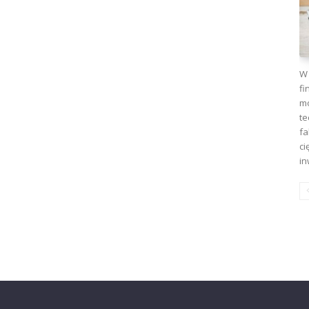
W 
fi
mo
te
fa
ci
in