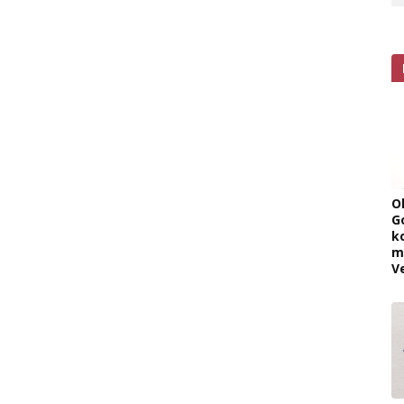
O
G
k
m
V