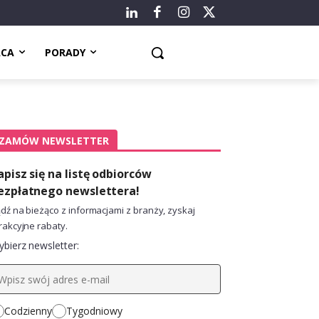
ACA
PORADY
ZAMÓW NEWSLETTER
apisz się na listę odbiorców
ezpłatnego newslettera!
dź na bieżąco z informacjami z branży, zyskaj
rakcyjne rabaty.
bierz newsletter:
Codzienny
Tygodniowy