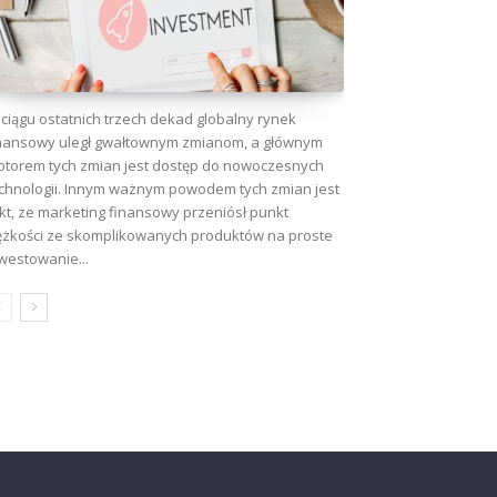
ciągu ostatnich trzech dekad globalny rynek
nansowy uległ gwałtownym zmianom, a głównym
torem tych zmian jest dostęp do nowoczesnych
chnologii. Innym ważnym powodem tych zmian jest
kt, że marketing finansowy przeniósł punkt
ężkości ze skomplikowanych produktów na proste
westowanie...