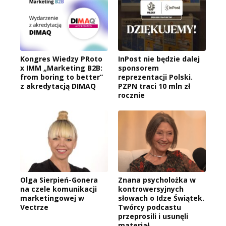
Kongres Wiedzy PRoto
InPost nie będzie dalej
x IMM „Marketing B2B:
sponsorem
from boring to better”
reprezentacji Polski.
z akredytacją DIMAQ
PZPN traci 10 mln zł
rocznie
Olga Sierpień-Gonera
Znana psycholożka w
na czele komunikacji
kontrowersyjnych
marketingowej w
słowach o Idze Świątek.
Vectrze
Twórcy podcastu
przeprosili i usunęli
materiał