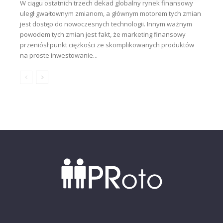
W ciągu ostatnich trzech dekad globalny rynek finansowy
uległ gwałtownym zmianom, a głównym motorem tych zmian
jest dostęp do nowoczesnych technologii. Innym ważnym
powodem tych zmian jest fakt, że marketing finansowy
przeniósł punkt ciężkości ze skomplikowanych produktów
na proste inwestowanie...