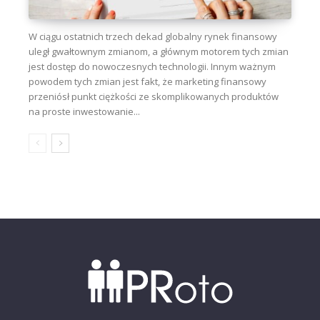
W ciągu ostatnich trzech dekad globalny rynek finansowy
uległ gwałtownym zmianom, a głównym motorem tych zmian
jest dostęp do nowoczesnych technologii. Innym ważnym
powodem tych zmian jest fakt, że marketing finansowy
przeniósł punkt ciężkości ze skomplikowanych produktów
na proste inwestowanie...