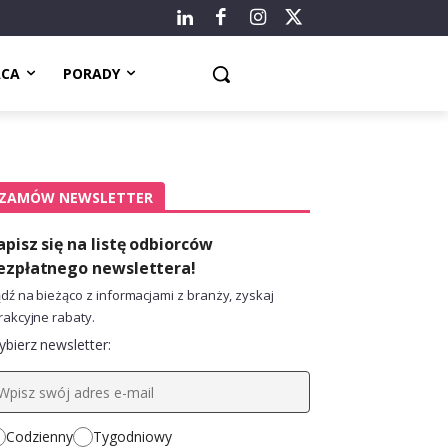
ACA
PORADY
ZAMÓW NEWSLETTER
apisz się na listę odbiorców
ezpłatnego newslettera!
dź na bieżąco z informacjami z branży, zyskaj
rakcyjne rabaty.
bierz newsletter:
Codzienny
Tygodniowy