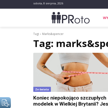
sobota, 8 sierpnia, 2026
WY
Tagi
Marks&spencer
Tag:
marks&sp
Ze świata
Koniec niepokojąco szczupłych
modelek w Wielkiej Brytanii? Jes