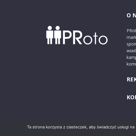
O 
PRot
mark
spon
wiad
kamp
komu
RE
KO
Ta strona korzysta z ciasteczek, aby świadczyć usługi na
© 2024 PRoto.pl