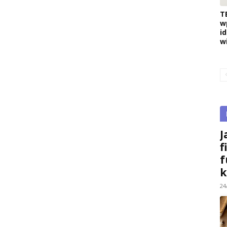
T
w
i
w
J
f
f
k
24