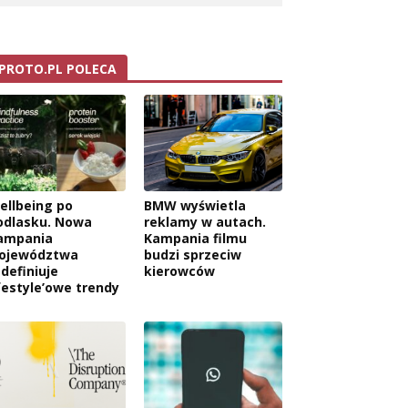
PROTO.PL POLECA
ellbeing po
BMW wyświetla
odlasku. Nowa
reklamy w autach.
ampania
Kampania filmu
ojewództwa
budzi sprzeciw
edefiniuje
kierowców
ifestyle’owe trendy