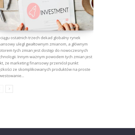
ciągu ostatnich trzech dekad globalny rynek
nansowy uległ gwałtownym zmianom, a głównym
torem tych zmian jest dostęp do nowoczesnych
chnologii. Innym ważnym powodem tych zmian jest
kt, że marketing finansowy przeniósł punkt
ężkości ze skomplikowanych produktów na proste
westowanie...