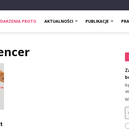
DARZENIA PROTO
AKTUALNOŚCI
PUBLIKACJE
PR
encer
Z
b
Bą
at
Wy
t