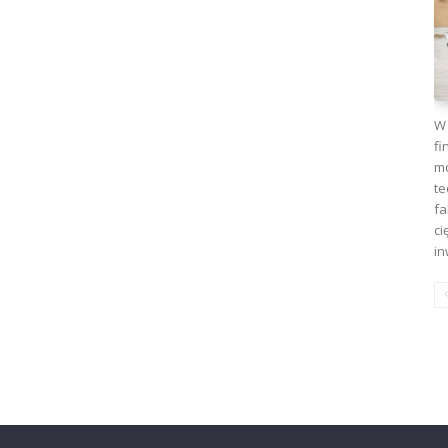
W 
fi
mo
te
fa
ci
in