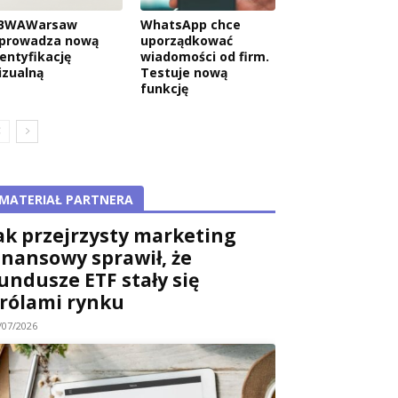
BWAWarsaw
WhatsApp chce
prowadza nową
uporządkować
dentyfikację
wiadomości od firm.
izualną
Testuje nową
funkcję
MATERIAŁ PARTNERA
ak przejrzysty marketing
inansowy sprawił, że
undusze ETF stały się
rólami rynku
/07/2026