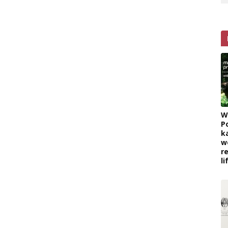
W
P
k
w
r
l