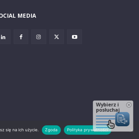
OCIAL MEDIA
Wybierz i
posłuchaj
z się na ich użycie.
Zgoda
Polityka prywatności
rzeżenia prawne