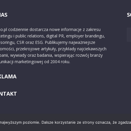
NAS
S
o.pl codziennie dostarcza nowe informacje z zakresu
etingu i public relations, digital PR, employer brandingu,
soringu, CSR oraz ESG. Publikujemy najważniejsze
omości, przekrojowe artykuły, przykłady najciekawszych
anii, wywiady oraz badania, wspierając rozwój branży
nikacji marketingowej od 2004 roku.
KLAMA
NTAKT
 najwyższym poziomie. Dalsze korzystanie ze strony oznacza, że zgadzas
Kontakt
O nas
Reklama
Zast