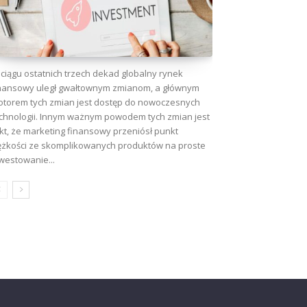
ciągu ostatnich trzech dekad globalny rynek
nansowy uległ gwałtownym zmianom, a głównym
torem tych zmian jest dostęp do nowoczesnych
chnologii. Innym ważnym powodem tych zmian jest
kt, że marketing finansowy przeniósł punkt
ężkości ze skomplikowanych produktów na proste
westowanie...