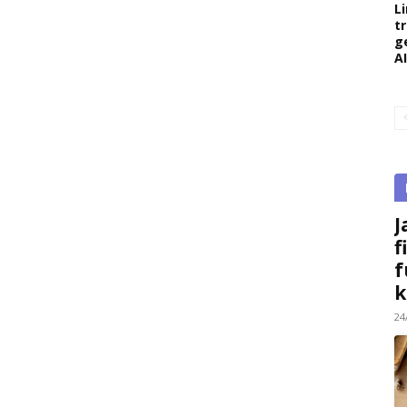
L
t
g
AI
J
f
f
k
24