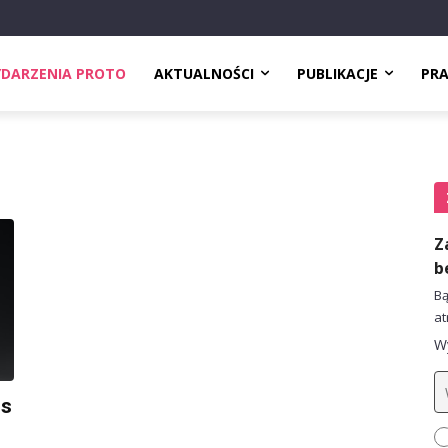
DARZENIA PROTO
AKTUALNOŚCI
PUBLIKACJE
PR
Z
b
Bą
at
Wy
us