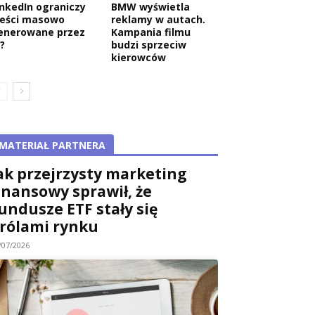
inkedIn ograniczy
BMW wyświetla
reści masowo
reklamy w autach.
enerowane przez
Kampania filmu
?
budzi sprzeciw
kierowców
MATERIAŁ PARTNERA
ak przejrzysty marketing
inansowy sprawił, że
undusze ETF stały się
rólami rynku
/07/2026