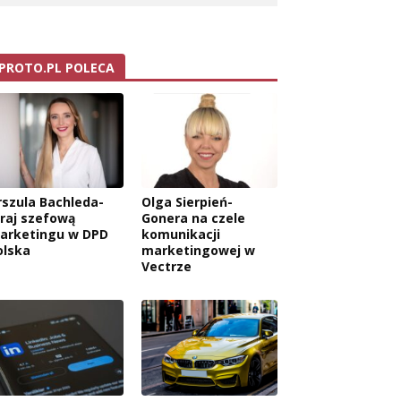
PROTO.PL POLECA
rszula Bachleda-
Olga Sierpień-
raj szefową
Gonera na czele
arketingu w DPD
komunikacji
olska
marketingowej w
Vectrze