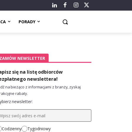
ACA
PORADY
ZAMÓW NEWSLETTER
apisz się na listę odbiorców
ezpłatnego newslettera!
dź na bieżąco z informacjami z branży, zyskaj
rakcyjne rabaty.
bierz newsletter:
Codzienny
Tygodniowy