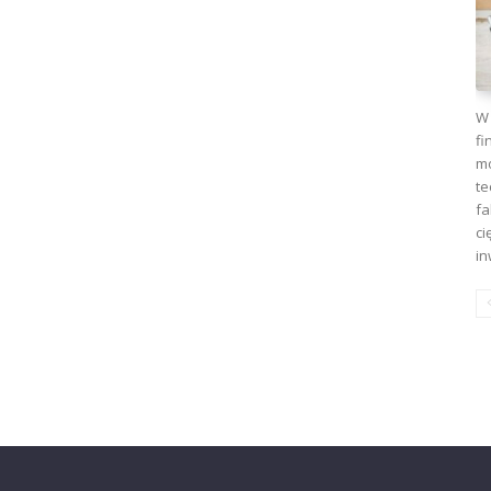
W 
fi
mo
te
fa
ci
in