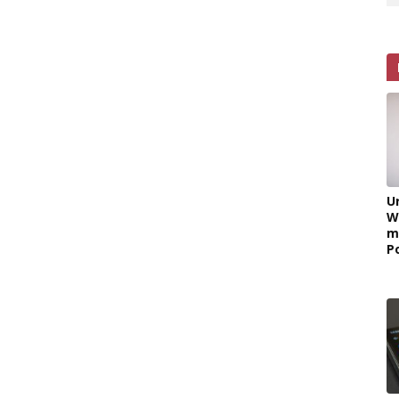
U
W
m
P