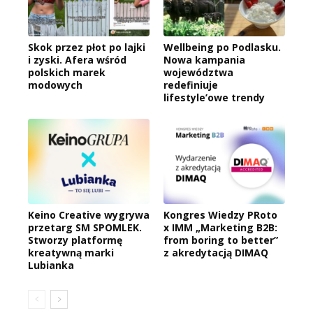
Skok przez płot po lajki
Wellbeing po Podlasku.
i zyski. Afera wśród
Nowa kampania
polskich marek
województwa
modowych
redefiniuje
lifestyle’owe trendy
Keino Creative wygrywa
Kongres Wiedzy PRoto
przetarg SM SPOMLEK.
x IMM „Marketing B2B:
Stworzy platformę
from boring to better”
kreatywną marki
z akredytacją DIMAQ
Lubianka