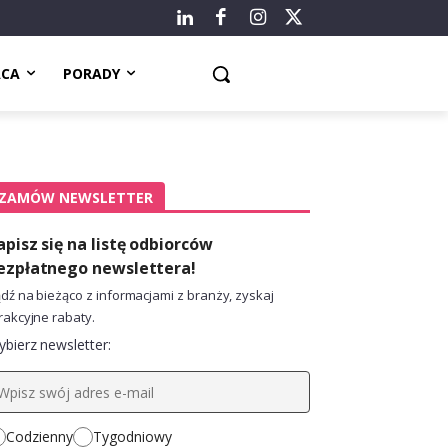
ACA
PORADY
ZAMÓW NEWSLETTER
apisz się na listę odbiorców
ezpłatnego newslettera!
dź na bieżąco z informacjami z branży, zyskaj
rakcyjne rabaty.
bierz newsletter:
Codzienny
Tygodniowy