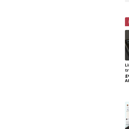
L
t
g
AI