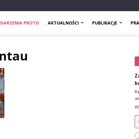
DARZENIA PROTO
AKTUALNOŚCI
PUBLIKACJE
PR
antau
Z
b
Bą
at
Wy