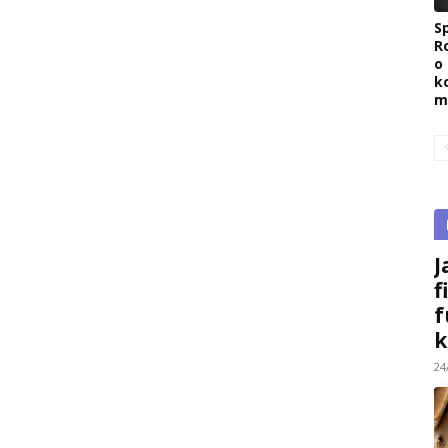
Sp
R
o
k
m
J
f
f
k
24