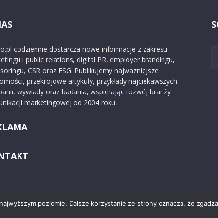
NAS
S
o.pl codziennie dostarcza nowe informacje z zakresu
etingu i public relations, digital PR, employer brandingu,
soringu, CSR oraz ESG. Publikujemy najważniejsze
omości, przekrojowe artykuły, przykłady najciekawszych
anii, wywiady oraz badania, wspierając rozwój branży
nikacji marketingowej od 2004 roku.
KLAMA
NTAKT
 najwyższym poziomie. Dalsze korzystanie ze strony oznacza, że zgadzas
Kontakt
O nas
Reklama
Zast