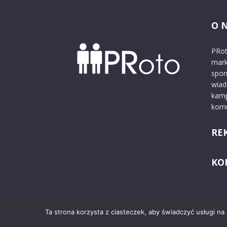
O 
PRot
mark
spon
wiad
kamp
komu
RE
KO
Ta strona korzysta z ciasteczek, aby świadczyć usługi na
© 2024 PRoto.pl