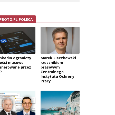
PROTO.PL POLECA
inkedIn ograniczy
Marek Sieczkowski
reści masowo
rzecznikiem
enerowane przez
prasowym
?
Centralnego
Instytutu Ochrony
Pracy