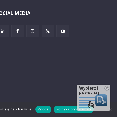
OCIAL MEDIA
Wybierz i
posłuchaj
z się na ich użycie.
Zgoda
Polityka prywatności
rzeżenia prawne