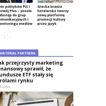
ór polityków PiS i
Grecka branża
ozwój Plus – poszło
hotelarska tworzy
 dostęp do grup
nową platformę
omunikacyjnych i
promocji kultury
onitoringu mediów
przez język
MATERIAŁ PARTNERA
ak przejrzysty marketing
inansowy sprawił, że
undusze ETF stały się
rólami rynku
/07/2026