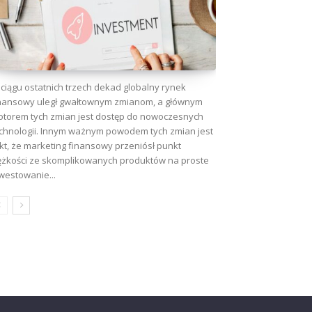
ciągu ostatnich trzech dekad globalny rynek
nansowy uległ gwałtownym zmianom, a głównym
torem tych zmian jest dostęp do nowoczesnych
chnologii. Innym ważnym powodem tych zmian jest
kt, że marketing finansowy przeniósł punkt
ężkości ze skomplikowanych produktów na proste
westowanie...