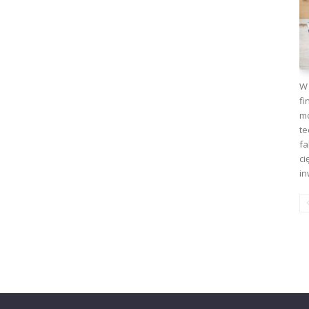
W 
fi
mo
te
fa
ci
in