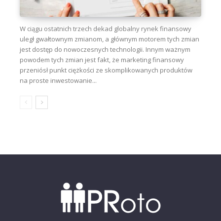
W ciągu ostatnich trzech dekad globalny rynek finansowy
uległ gwałtownym zmianom, a głównym motorem tych zmian
jest dostęp do nowoczesnych technologii. Innym ważnym
powodem tych zmian jest fakt, że marketing finansowy
przeniósł punkt ciężkości ze skomplikowanych produktów
na proste inwestowanie...