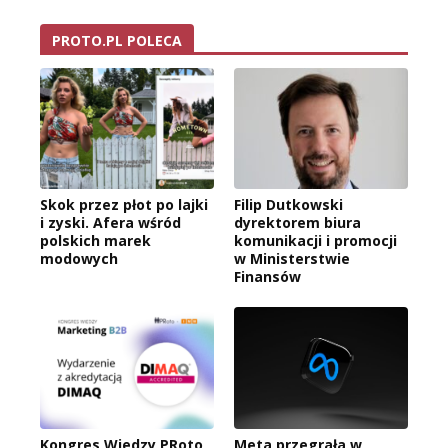
PROTO.PL POLECA
Skok przez płot po lajki
Filip Dutkowski
i zyski. Afera wśród
dyrektorem biura
polskich marek
komunikacji i promocji
modowych
w Ministerstwie
Finansów
Kongres Wiedzy PRoto
Meta przegrała w