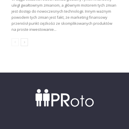
uległ gwałtownym zmianom, a głównym motorem tych zmian
jest dostęp do nowoczesnych technologii. Innym ważnym
powodem tych zmian jest fakt, że marketing finansowy
przeniósł punkt ciężkości ze skomplikowanych produktów
na proste inwestowanie...