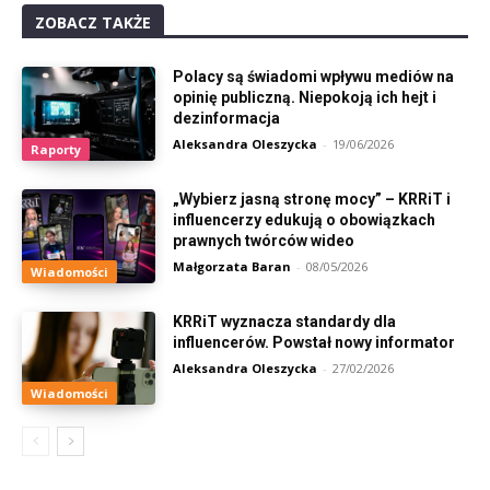
ZOBACZ TAKŻE
Polacy są świadomi wpływu mediów na
opinię publiczną. Niepokoją ich hejt i
dezinformacja
Aleksandra Oleszycka
-
19/06/2026
Raporty
„Wybierz jasną stronę mocy” – KRRiT i
influencerzy edukują o obowiązkach
prawnych twórców wideo
Małgorzata Baran
-
08/05/2026
Wiadomości
KRRiT wyznacza standardy dla
influencerów. Powstał nowy informator
Aleksandra Oleszycka
-
27/02/2026
Wiadomości