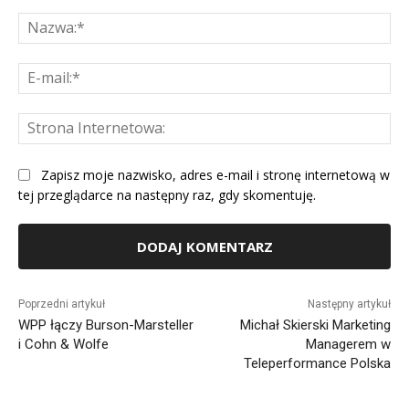
Komentarz:
Na
E-
mai
St
Int
Zapisz moje nazwisko, adres e-mail i stronę internetową w
tej przeglądarce na następny raz, gdy skomentuję.
Alternative:
Poprzedni artykuł
Następny artykuł
WPP łączy Burson-Marsteller
Michał Skierski Marketing
i Cohn & Wolfe
Managerem w
Teleperformance Polska