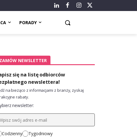
ACA
PORADY
ZAMÓW NEWSLETTER
apisz się na listę odbiorców
ezpłatnego newslettera!
dź na bieżąco z informacjami z branży, zyskaj
rakcyjne rabaty.
bierz newsletter:
Codzienny
Tygodniowy