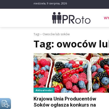
niedziela, 9 sierpnia, 2026
WY
Tagi
Owoców lub soków
Tag:
owoców lu
Aktualności
Krajowa Unia Producentów
Soków ogłasza konkurs na