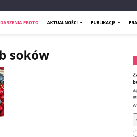
DARZENIA PROTO
AKTUALNOŚCI
PUBLIKACJE
PR
b soków
Z
b
Bą
at
Wy