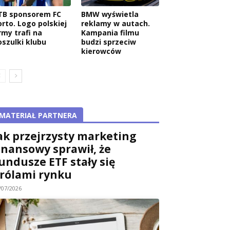
TB sponsorem FC
BMW wyświetla
orto. Logo polskiej
reklamy w autach.
rmy trafi na
Kampania filmu
oszulki klubu
budzi sprzeciw
kierowców
MATERIAŁ PARTNERA
ak przejrzysty marketing
inansowy sprawił, że
undusze ETF stały się
rólami rynku
/07/2026