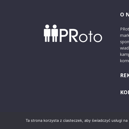
O 
PRot
mark
spon
wiad
kamp
komu
RE
KO
Ta strona korzysta z ciasteczek, aby świadczyć usługi na
© 2024 PRoto.pl