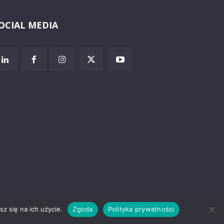
OCIAL MEDIA
Wybierz i
posłuchaj
z się na ich użycie.
Zgoda
Polityka prywatności
rzeżenia prawne