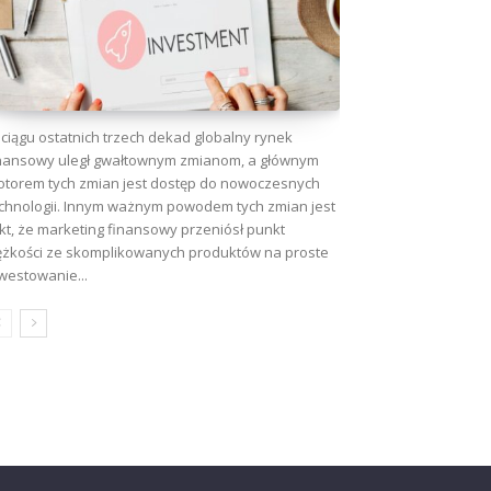
ciągu ostatnich trzech dekad globalny rynek
nansowy uległ gwałtownym zmianom, a głównym
torem tych zmian jest dostęp do nowoczesnych
chnologii. Innym ważnym powodem tych zmian jest
kt, że marketing finansowy przeniósł punkt
ężkości ze skomplikowanych produktów na proste
westowanie...