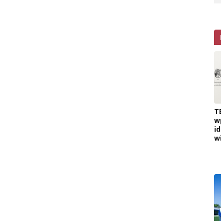
T
w
i
w