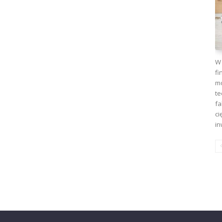
W 
fi
mo
te
fa
ci
in