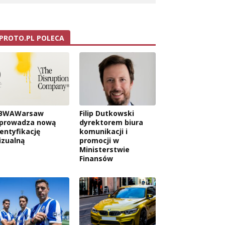
PROTO.PL POLECA
BWAWarsaw
Filip Dutkowski
prowadza nową
dyrektorem biura
dentyfikację
komunikacji i
izualną
promocji w
Ministerstwie
Finansów