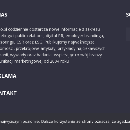
NAS
S
o.pl codziennie dostarcza nowe informacje z zakresu
etingu i public relations, digital PR, employer brandingu,
soringu, CSR oraz ESG. Publikujemy najważniejsze
omości, przekrojowe artykuły, przykłady najciekawszych
anii, wywiady oraz badania, wspierając rozwój branży
nikacji marketingowej od 2004 roku.
KLAMA
NTAKT
 najwyższym poziomie. Dalsze korzystanie ze strony oznacza, że zgadzas
Kontakt
O nas
Reklama
Zast