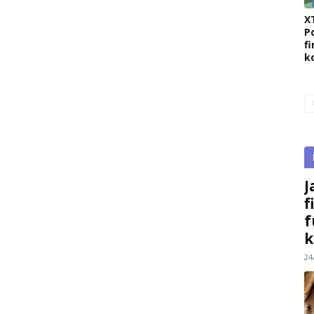
X
P
fi
k
J
f
f
k
24