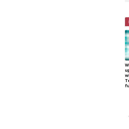
W
u
w
T
f