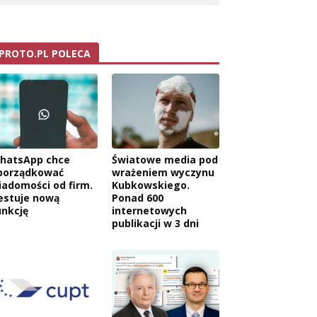
PROTO.PL POLECA
hatsApp chce
Światowe media pod
porządkować
wrażeniem wyczynu
iadomości od firm.
Kubkowskiego.
estuje nową
Ponad 600
unkcję
internetowych
publikacji w 3 dni