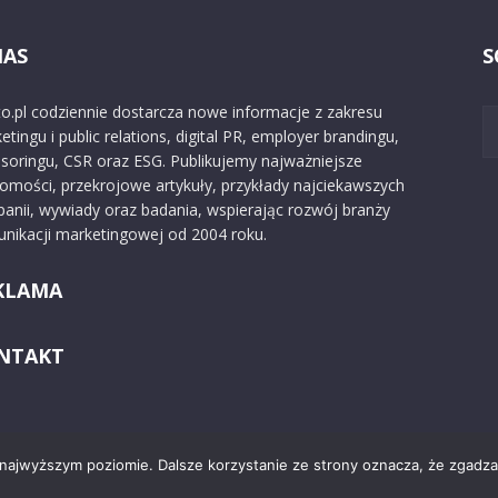
NAS
S
o.pl codziennie dostarcza nowe informacje z zakresu
etingu i public relations, digital PR, employer brandingu,
soringu, CSR oraz ESG. Publikujemy najważniejsze
omości, przekrojowe artykuły, przykłady najciekawszych
anii, wywiady oraz badania, wspierając rozwój branży
nikacji marketingowej od 2004 roku.
KLAMA
NTAKT
 najwyższym poziomie. Dalsze korzystanie ze strony oznacza, że zgadzas
Kontakt
O nas
Reklama
Zast