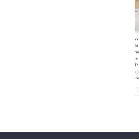
W 
fi
mo
te
fa
ci
in