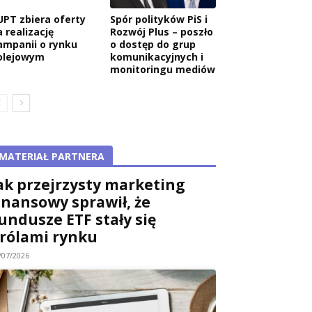
UPT zbiera oferty
Spór polityków PiS i
 realizację
Rozwój Plus – poszło
ampanii o rynku
o dostęp do grup
olejowym
komunikacyjnych i
monitoringu mediów
MATERIAŁ PARTNERA
ak przejrzysty marketing
inansowy sprawił, że
undusze ETF stały się
rólami rynku
/07/2026