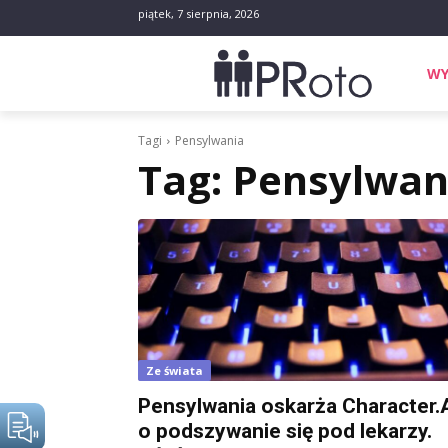
piątek, 7 sierpnia, 2026
WY
Tagi
Pensylwania
Tag:
Pensylwan
Ze świata
Pensylwania oskarża Character.
o podszywanie się pod lekarzy.