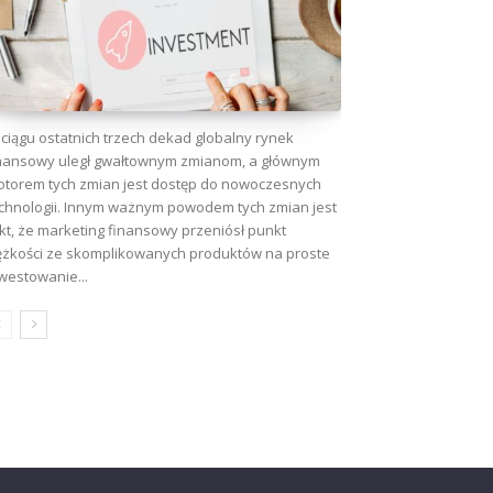
ciągu ostatnich trzech dekad globalny rynek
nansowy uległ gwałtownym zmianom, a głównym
torem tych zmian jest dostęp do nowoczesnych
chnologii. Innym ważnym powodem tych zmian jest
kt, że marketing finansowy przeniósł punkt
ężkości ze skomplikowanych produktów na proste
westowanie...