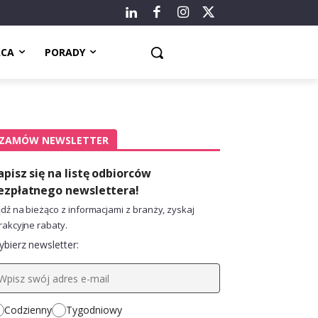
ACA
PORADY
ZAMÓW NEWSLETTER
apisz się na listę odbiorców
ezpłatnego newslettera!
dź na bieżąco z informacjami z branży, zyskaj
rakcyjne rabaty.
bierz newsletter:
Codzienny
Tygodniowy