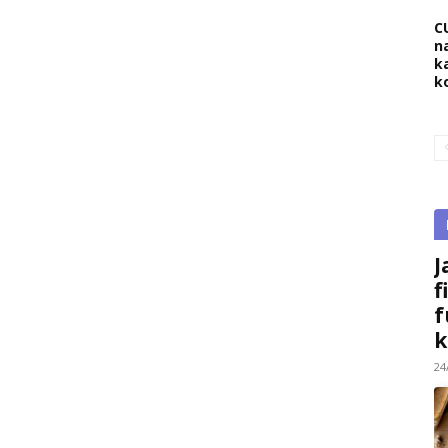
C
na
k
k
J
f
f
k
24