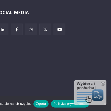
OCIAL MEDIA
Wybierz i
posłuchaj
z się na ich użycie.
Zgoda
Polityka prywatności
rzeżenia prawne