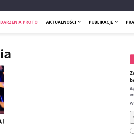
DARZENIA PROTO
AKTUALNOŚCI
PUBLIKACJE
PR
ia
Z
b
Bą
at
Wy
AI