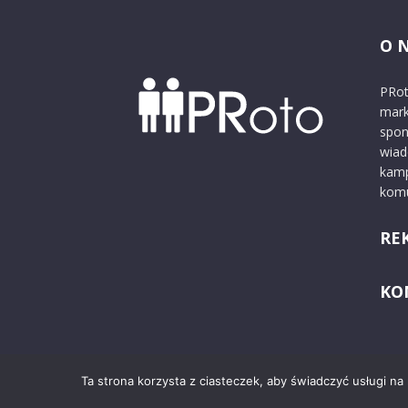
O 
PRot
mark
spon
wiad
kamp
komu
RE
KO
Ta strona korzysta z ciasteczek, aby świadczyć usługi na
© 2024 PRoto.pl