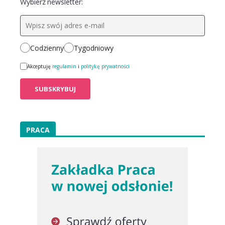
Wybierz newsletter:
Codzienny
Tygodniowy
Akceptuję
regulamin
i
politykę prywatności
PRACA