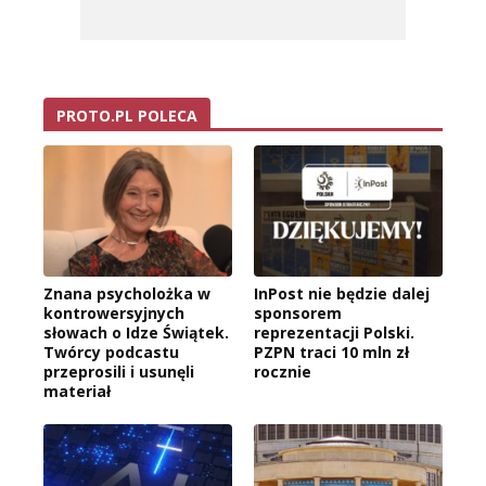
PROTO.PL POLECA
Znana psycholożka w
InPost nie będzie dalej
kontrowersyjnych
sponsorem
słowach o Idze Świątek.
reprezentacji Polski.
Twórcy podcastu
PZPN traci 10 mln zł
przeprosili i usunęli
rocznie
materiał