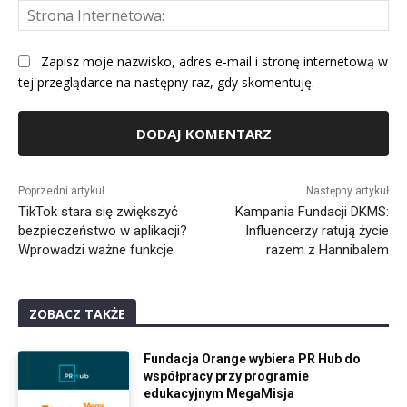
St
Int
Zapisz moje nazwisko, adres e-mail i stronę internetową w
tej przeglądarce na następny raz, gdy skomentuję.
Alternative:
Poprzedni artykuł
Następny artykuł
TikTok stara się zwiększyć
Kampania Fundacji DKMS:
bezpieczeństwo w aplikacji?
Influencerzy ratują życie
Wprowadzi ważne funkcje
razem z Hannibalem
ZOBACZ TAKŻE
Fundacja Orange wybiera PR Hub do
współpracy przy programie
edukacyjnym MegaMisja