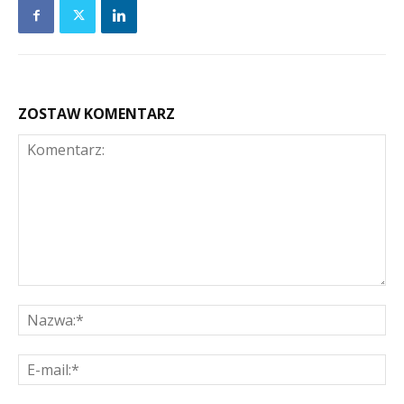
ZOSTAW KOMENTARZ
Komentarz:
Na
E-
mai