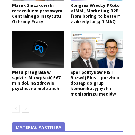
Marek Sieczkowski
Kongres Wiedzy PRoto
rzecznikiem prasowym
x IMM „Marketing B2B:
Centralnego Instytutu
from boring to better”
Ochrony Pracy
z akredytacją DIMAQ
Meta przegrała w
Spór polityków PiS i
sądzie. Ma wpłacić 567
Rozwój Plus – poszło o
mln dol. na zdrowie
dostęp do grup
psychiczne nieletnich
komunikacyjnych i
monitoringu mediów
MATERIAŁ PARTNERA