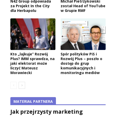
N42 Group odpowiada
Michał Pietrzykowski
za Projekt In the City
został Head of YouTube
dla Herbapolu
w Grupie RMF
Kto „lajkuje” Rozwój
Spór polityków PiS i
Plus? IMM sprawdza, na
Rozwój Plus – poszło o
jaki elektorat może
dostęp do grup
liczyć Mateusz
komunikacyjnych i
Morawiecki
monitoringu mediów
MATERIAŁ PARTNERA
Jak przejrzysty marketing