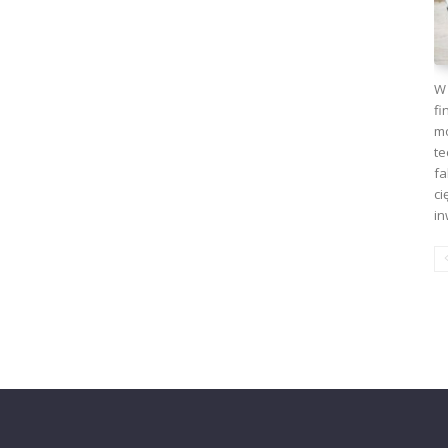
W 
fi
mo
te
fa
ci
in