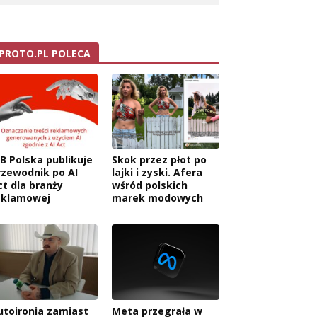
PROTO.PL POLECA
AB Polska publikuje
Skok przez płot po
rzewodnik po AI
lajki i zyski. Afera
ct dla branży
wśród polskich
eklamowej
marek modowych
utoironia zamiast
Meta przegrała w