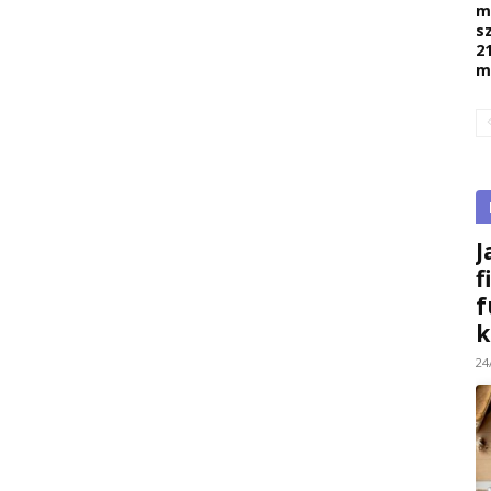
m
s
2
m
J
f
f
k
24