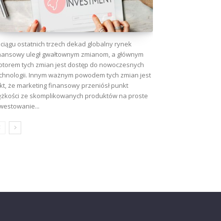
ciągu ostatnich trzech dekad globalny rynek
nansowy uległ gwałtownym zmianom, a głównym
torem tych zmian jest dostęp do nowoczesnych
chnologii. Innym ważnym powodem tych zmian jest
kt, że marketing finansowy przeniósł punkt
ężkości ze skomplikowanych produktów na proste
westowanie...