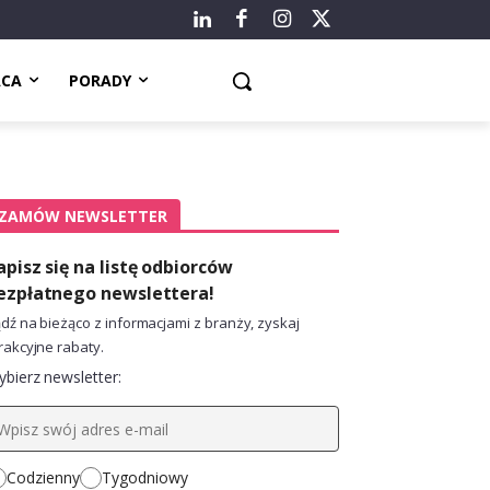
ACA
PORADY
ZAMÓW NEWSLETTER
apisz się na listę odbiorców
ezpłatnego newslettera!
dź na bieżąco z informacjami z branży, zyskaj
rakcyjne rabaty.
bierz newsletter:
Codzienny
Tygodniowy