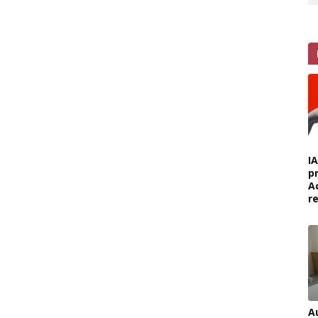
I
p
A
r
A