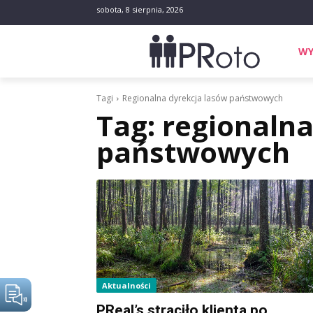
sobota, 8 sierpnia, 2026
WY
Tagi
Regionalna dyrekcja lasów państwowych
Tag:
regionalna
państwowych
Aktualności
PReal’s straciło klienta po