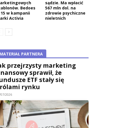
arketingowych
sądzie. Ma wpłacić
zablonów. Bedoes
567 mln dol. na
115 w kampanii
zdrowie psychiczne
arki Activia
nieletnich
MATERIAŁ PARTNERA
ak przejrzysty marketing
inansowy sprawił, że
undusze ETF stały się
rólami rynku
/07/2026