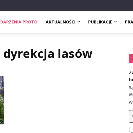
DARZENIA PROTO
AKTUALNOŚCI
PUBLIKACJE
PR
 dyrekcja lasów
Z
b
Bą
at
Wy