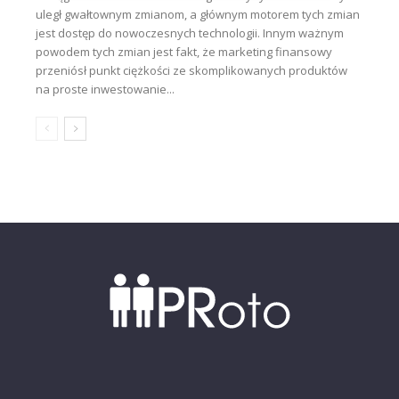
uległ gwałtownym zmianom, a głównym motorem tych zmian
jest dostęp do nowoczesnych technologii. Innym ważnym
powodem tych zmian jest fakt, że marketing finansowy
przeniósł punkt ciężkości ze skomplikowanych produktów
na proste inwestowanie...