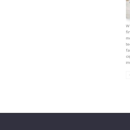
W 
fi
mo
te
fa
ci
in