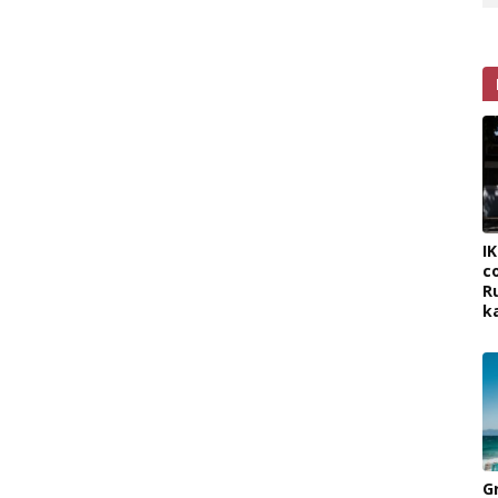
I
c
R
k
G