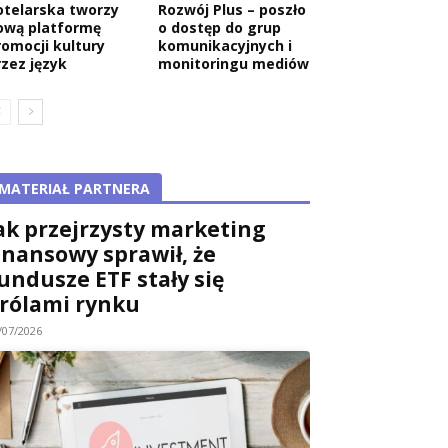
otelarska tworzy
Rozwój Plus – poszło
ową platformę
o dostęp do grup
romocji kultury
komunikacyjnych i
rzez język
monitoringu mediów
MATERIAŁ PARTNERA
ak przejrzysty marketing
inansowy sprawił, że
undusze ETF stały się
rólami rynku
/07/2026