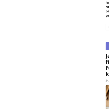
h
n
p
p
J
f
f
k
24