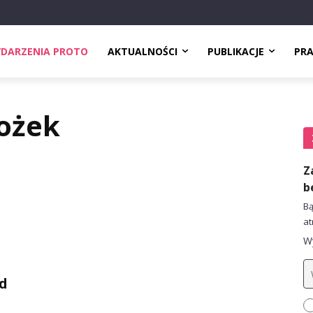
DARZENIA PROTO
AKTUALNOŚCI
PUBLIKACJE
PR
rożek
Z
b
Bą
at
Wy
d