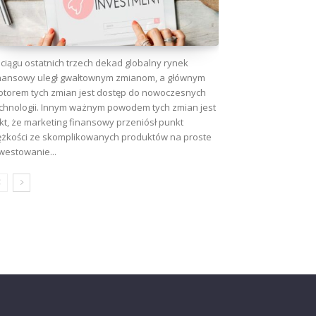
ciągu ostatnich trzech dekad globalny rynek
nansowy uległ gwałtownym zmianom, a głównym
torem tych zmian jest dostęp do nowoczesnych
chnologii. Innym ważnym powodem tych zmian jest
kt, że marketing finansowy przeniósł punkt
ężkości ze skomplikowanych produktów na proste
westowanie...