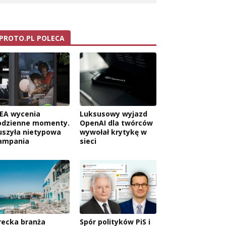
PROTO.PL POLECA
KEA wycenia
Luksusowy wyjazd
odzienne momenty.
OpenAI dla twórców
uszyła nietypowa
wywołał krytykę w
ampania
sieci
recka branża
Spór polityków PiS i