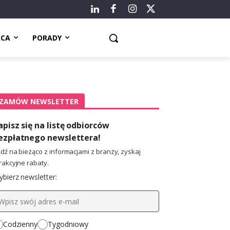
ACA
PORADY
ZAMÓW NEWSLETTER
apisz się na listę odbiorców
ezpłatnego newslettera!
dź na bieżąco z informacjami z branży, zyskaj
rakcyjne rabaty.
bierz newsletter:
Codzienny
Tygodniowy