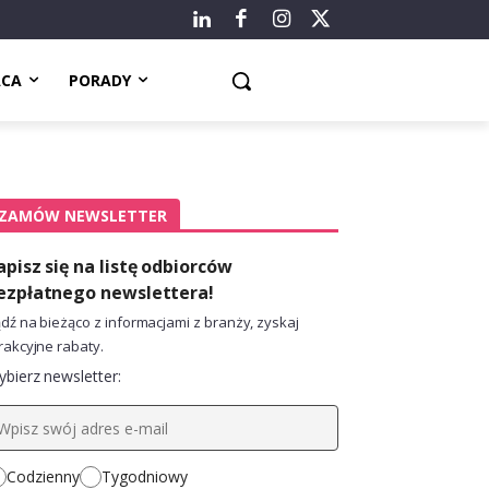
ACA
PORADY
ZAMÓW NEWSLETTER
apisz się na listę odbiorców
ezpłatnego newslettera!
dź na bieżąco z informacjami z branży, zyskaj
rakcyjne rabaty.
bierz newsletter:
Codzienny
Tygodniowy