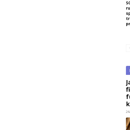
S
r
s
t
p
J
f
f
k
24