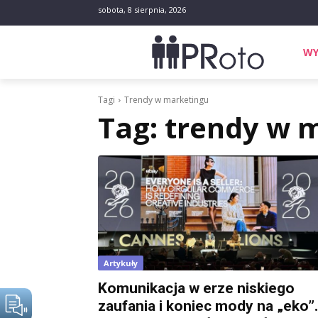
sobota, 8 sierpnia, 2026
WY
Tagi
Trendy w marketingu
Tag:
trendy w 
Artykuły
Komunikacja w erze niskiego
zaufania i koniec mody na „eko”.