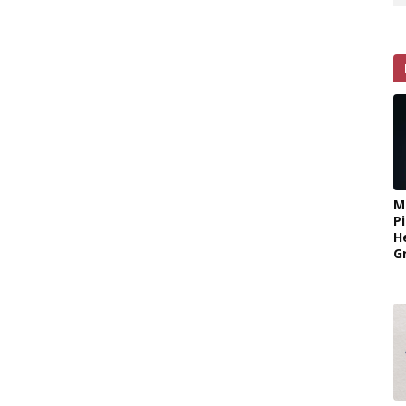
M
P
H
G