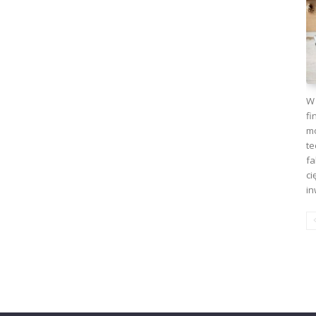
W 
fi
mo
te
fa
ci
in