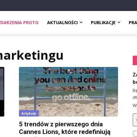
DARZENIA PROTO
AKTUALNOŚCI
PUBLIKACJE
PR
marketingu
Z
b
Bą
at
Wy
Artykuły
5 trendów z pierwszego dnia
Cannes Lions, które redefiniują