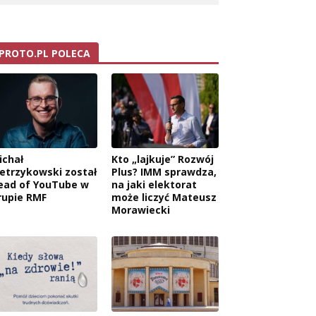
PROTO.PL POLECA
ichał
Kto „lajkuje” Rozwój
ietrzykowski został
Plus? IMM sprawdza,
ead of YouTube w
na jaki elektorat
rupie RMF
może liczyć Mateusz
Morawiecki