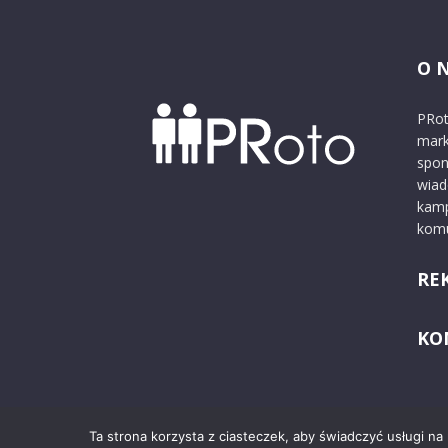
O 
PRot
mark
spon
wiad
kamp
komu
RE
KO
Ta strona korzysta z ciasteczek, aby świadczyć usługi na