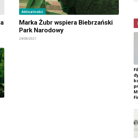
Aktualności
ia
Marka Żubr wspiera Biebrzański
Park Narodowy
24/08/2021
F
d
k
p
M
F