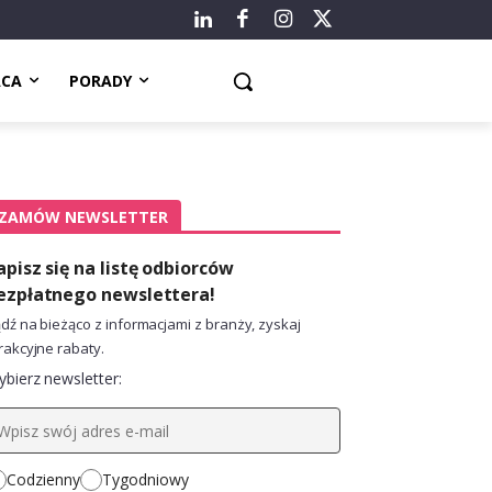
ACA
PORADY
ZAMÓW NEWSLETTER
apisz się na listę odbiorców
ezpłatnego newslettera!
dź na bieżąco z informacjami z branży, zyskaj
rakcyjne rabaty.
bierz newsletter:
Codzienny
Tygodniowy