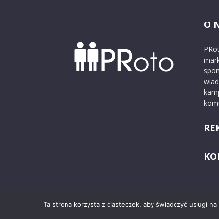
O 
PRot
mark
spon
wiad
kamp
komu
RE
KO
Ta strona korzysta z ciasteczek, aby świadczyć usługi na
© 2024 PRoto.pl