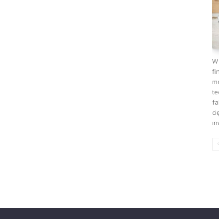
W 
fi
mo
te
fa
ci
in