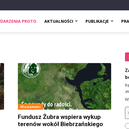
DARZENIA PROTO
AKTUALNOŚCI
PUBLIKACJE
PR
Z
b
Bą
at
Wy
Wiadomości
Fundusz Żubra wspiera wykup
terenów wokół Biebrzańskiego