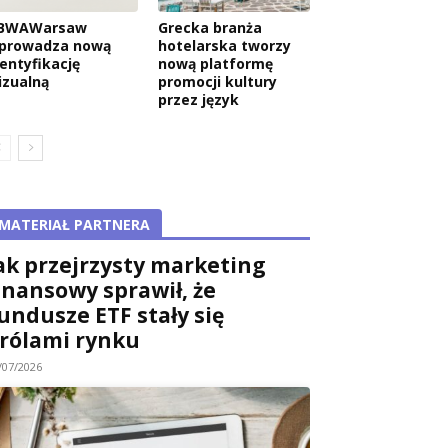
BWAWarsaw
Grecka branża
prowadza nową
hotelarska tworzy
dentyfikację
nową platformę
izualną
promocji kultury
przez język
MATERIAŁ PARTNERA
ak przejrzysty marketing
inansowy sprawił, że
undusze ETF stały się
rólami rynku
/07/2026