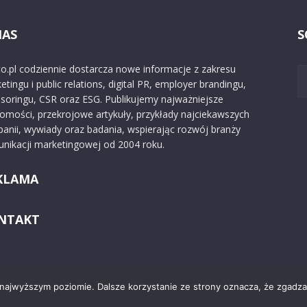
NAS
S
o.pl codziennie dostarcza nowe informacje z zakresu
etingu i public relations, digital PR, employer brandingu,
soringu, CSR oraz ESG. Publikujemy najważniejsze
omości, przekrojowe artykuły, przykłady najciekawszych
anii, wywiady oraz badania, wspierając rozwój branży
nikacji marketingowej od 2004 roku.
KLAMA
NTAKT
 najwyższym poziomie. Dalsze korzystanie ze strony oznacza, że zgadzas
Kontakt
O nas
Reklama
Zast