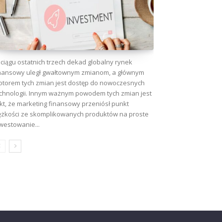
ciągu ostatnich trzech dekad globalny rynek
nansowy uległ gwałtownym zmianom, a głównym
torem tych zmian jest dostęp do nowoczesnych
chnologii. Innym ważnym powodem tych zmian jest
kt, że marketing finansowy przeniósł punkt
ężkości ze skomplikowanych produktów na proste
westowanie...