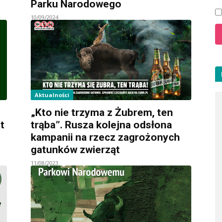
Parku Narodowego
10/09/2024
Aktualności
„Kto nie trzyma z Żubrem, ten
t
trąba”. Rusza kolejna odsłona
kampanii na rzecz zagrożonych
gatunków zwierząt
11/08/2023