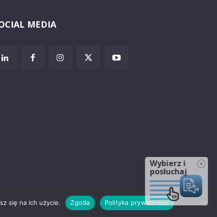
OCIAL MEDIA
Wybierz i
posłuchaj
z się na ich użycie.
Zgoda
Polityka prywatności
rzeżenia prawne