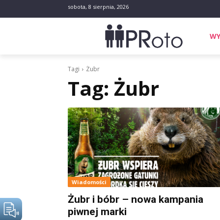
sobota, 8 sierpnia, 2026
WY
Tagi
Żubr
Tag:
Żubr
Wiadomości
Żubr i bóbr – nowa kampania
piwnej marki