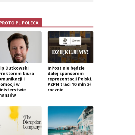
PROTO.PL POLECA
ilip Dutkowski
InPost nie będzie
yrektorem biura
dalej sponsorem
omunikacji i
reprezentacji Polski.
romocji w
PZPN traci 10 mln zł
inisterstwie
rocznie
inansów