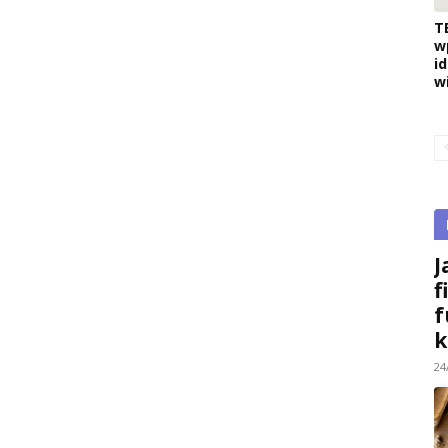
T
w
i
w
J
f
f
k
24