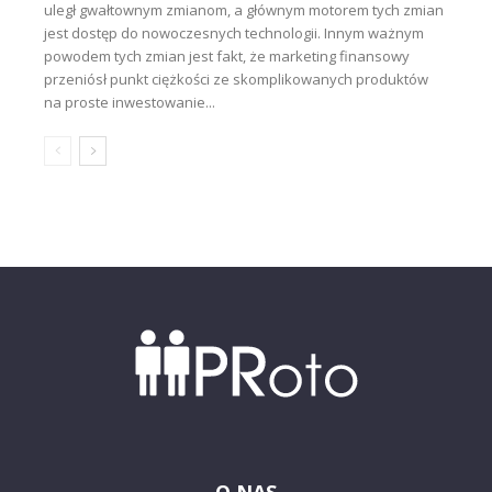
uległ gwałtownym zmianom, a głównym motorem tych zmian
jest dostęp do nowoczesnych technologii. Innym ważnym
powodem tych zmian jest fakt, że marketing finansowy
przeniósł punkt ciężkości ze skomplikowanych produktów
na proste inwestowanie...