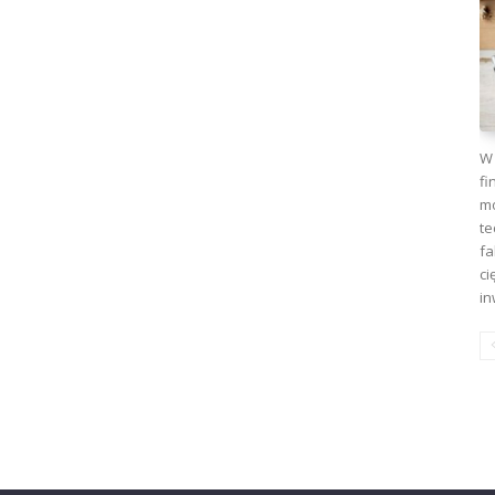
W 
fi
mo
te
fa
ci
in