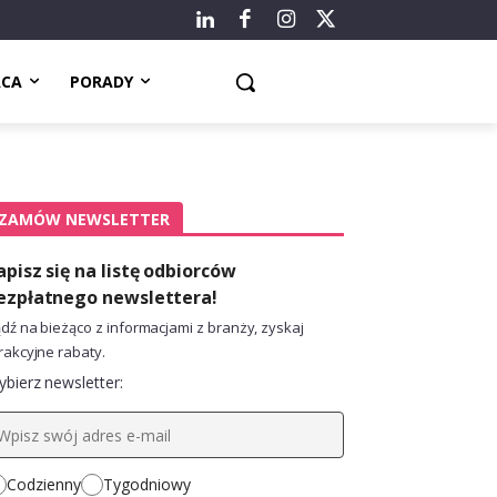
ACA
PORADY
ZAMÓW NEWSLETTER
apisz się na listę odbiorców
ezpłatnego newslettera!
dź na bieżąco z informacjami z branży, zyskaj
rakcyjne rabaty.
bierz newsletter:
Codzienny
Tygodniowy