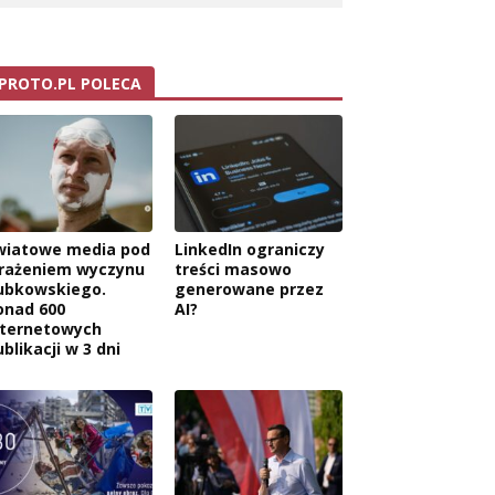
PROTO.PL POLECA
wiatowe media pod
LinkedIn ograniczy
rażeniem wyczynu
treści masowo
ubkowskiego.
generowane przez
onad 600
AI?
nternetowych
blikacji w 3 dni