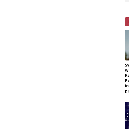
Ś
w
K
P
i
pu