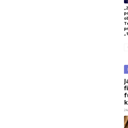
„
p
ob
T
p
„1
J
f
f
k
24