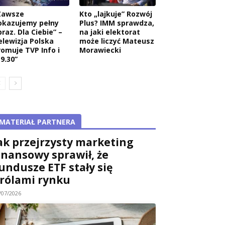
Zawsze
Kto „lajkuje” Rozwój
okazujemy pełny
Plus? IMM sprawdza,
raz. Dla Ciebie” –
na jaki elektorat
elewizja Polska
może liczyć Mateusz
romuje TVP Info i
Morawiecki
9.30”
MATERIAŁ PARTNERA
ak przejrzysty marketing
inansowy sprawił, że
undusze ETF stały się
rólami rynku
/07/2026