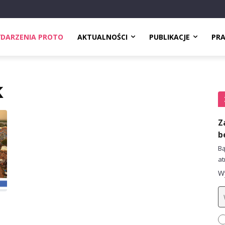
DARZENIA PROTO
AKTUALNOŚCI
PUBLIKACJE
PR
k
Z
b
Bą
at
Wy