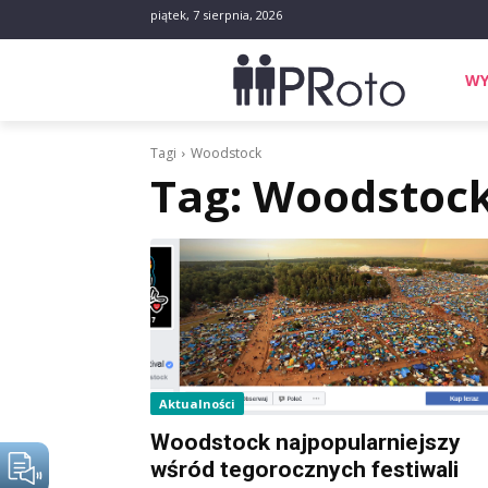
piątek, 7 sierpnia, 2026
WY
Tagi
Woodstock
Tag:
Woodstoc
Aktualności
Woodstock najpopularniejszy
wśród tegorocznych festiwali