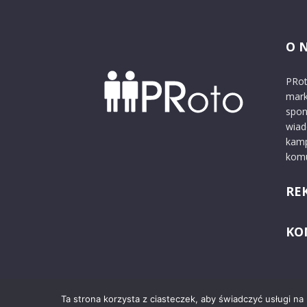
O 
PRot
mark
spon
wiad
kamp
komu
RE
KO
Ta strona korzysta z ciasteczek, aby świadczyć usługi na