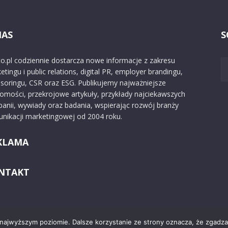
NAS
S
o.pl codziennie dostarcza nowe informacje z zakresu
etingu i public relations, digital PR, employer brandingu,
soringu, CSR oraz ESG. Publikujemy najważniejsze
omości, przekrojowe artykuły, przykłady najciekawszych
anii, wywiady oraz badania, wspierając rozwój branży
nikacji marketingowej od 2004 roku.
KLAMA
NTAKT
 najwyższym poziomie. Dalsze korzystanie ze strony oznacza, że zgadzas