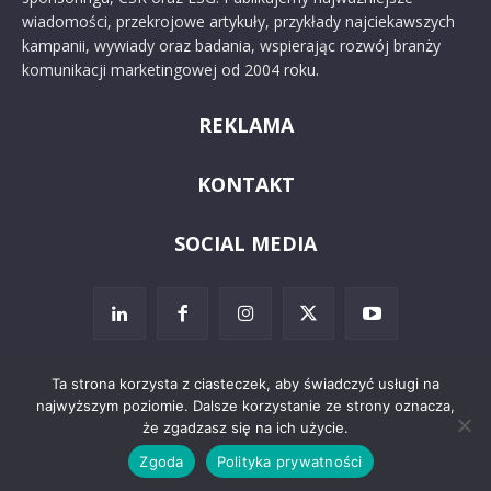
wiadomości, przekrojowe artykuły, przykłady najciekawszych
kampanii, wywiady oraz badania, wspierając rozwój branży
komunikacji marketingowej od 2004 roku.
REKLAMA
KONTAKT
SOCIAL MEDIA
Ta strona korzysta z ciasteczek, aby świadczyć usługi na
najwyższym poziomie. Dalsze korzystanie ze strony oznacza,
© 2024 PRoto.pl
że zgadzasz się na ich użycie.
Zgoda
Polityka prywatności
Kontakt
O nas
Reklama
Zastrzeżenia prawne