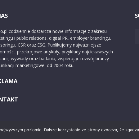
NAS
S
o.pl codziennie dostarcza nowe informacje z zakresu
etingu i public relations, digital PR, employer brandingu,
soringu, CSR oraz ESG. Publikujemy najważniejsze
omości, przekrojowe artykuły, przykłady najciekawszych
anii, wywiady oraz badania, wspierając rozwój branży
nikacji marketingowej od 2004 roku.
KLAMA
NTAKT
 najwyższym poziomie. Dalsze korzystanie ze strony oznacza, że zgadzas
Kontakt
O nas
Reklama
Zast