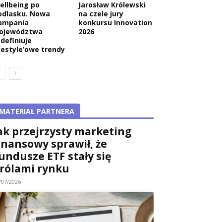
ellbeing po
Jarosław Królewski
odlasku. Nowa
na czele jury
ampania
konkursu Innovation
ojewództwa
2026
edefiniuje
ifestyle’owe trendy
MATERIAŁ PARTNERA
ak przejrzysty marketing
inansowy sprawił, że
undusze ETF stały się
rólami rynku
/07/2026