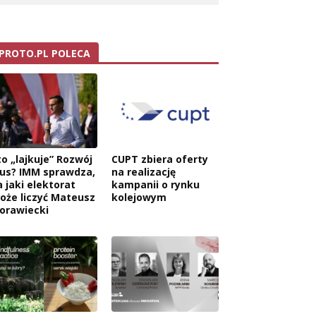
PROTO.PL POLECA
to „lajkuje” Rozwój
CUPT zbiera oferty
lus? IMM sprawdza,
na realizację
a jaki elektorat
kampanii o rynku
oże liczyć Mateusz
kolejowym
orawiecki