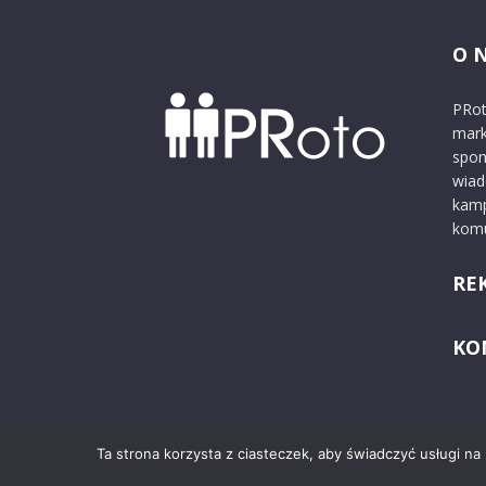
O 
PRot
mark
spon
wiad
kamp
komu
RE
KO
Ta strona korzysta z ciasteczek, aby świadczyć usługi na
© 2024 PRoto.pl