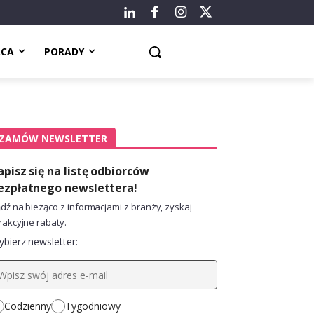
ACA
PORADY
ZAMÓW NEWSLETTER
apisz się na listę odbiorców
ezpłatnego newslettera!
dź na bieżąco z informacjami z branży, zyskaj
rakcyjne rabaty.
bierz newsletter:
Codzienny
Tygodniowy