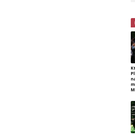
K
P
n
m
M