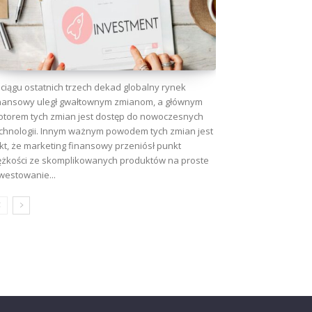
ciągu ostatnich trzech dekad globalny rynek
nansowy uległ gwałtownym zmianom, a głównym
torem tych zmian jest dostęp do nowoczesnych
chnologii. Innym ważnym powodem tych zmian jest
kt, że marketing finansowy przeniósł punkt
ężkości ze skomplikowanych produktów na proste
westowanie...