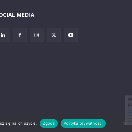
OCIAL MEDIA
Wybierz i
posłuchaj
z się na ich użycie.
Zgoda
Polityka prywatności
rzeżenia prawne