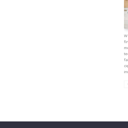
W 
fi
mo
te
fa
ci
in