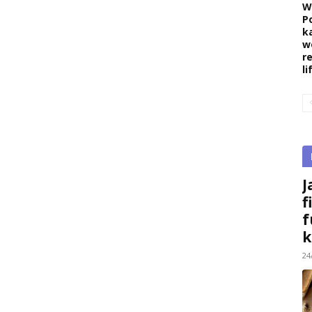
W
P
k
w
r
l
J
f
f
k
24