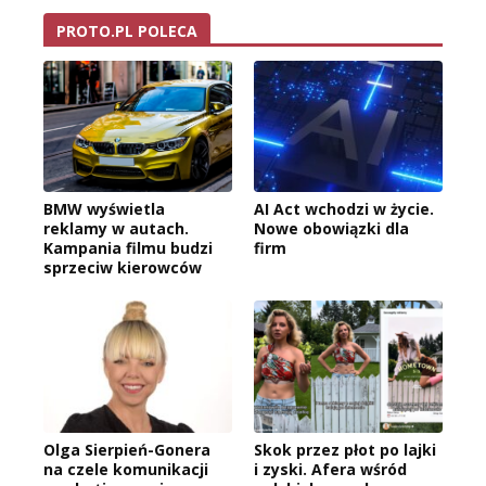
PROTO.PL POLECA
BMW wyświetla
AI Act wchodzi w życie.
reklamy w autach.
Nowe obowiązki dla
Kampania filmu budzi
firm
sprzeciw kierowców
Olga Sierpień-Gonera
Skok przez płot po lajki
na czele komunikacji
i zyski. Afera wśród